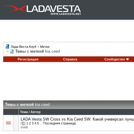
Лада Веста Клуб
>
Метки
Темы с меткой
kia ceed
Регистрация
Справка
Сообщество
Темы с меткой
kia ceed
Тема / Автор
LADA Vesta SW Cross vs Kia Ceed SW: Какой универсал луч
(
1
2
3
4
5
...
Последняя страница
)
svett