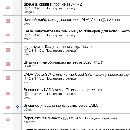
Дребезг, скрип и прочие звуки - 2
(
1
2
3
4
5
...
Последняя страница
)
Oleg08
Зимний лайфхак с дворниками LADA Vesta
(
1
2
3
4
5
)
svett
LADA запатентовала комбинацию приборов для новой Вест
(
1
2
3
4
5
...
Последняя страница
)
svett
Год спустя: Как улучшили Лада Веста
(
1
2
3
4
5
...
Последняя страница
)
svett
Штатный иммобилайзер на весте 2020
(
1
2
)
DRAGON
LADA Vesta SW Cross vs Kia Ceed SW: Какой универсал лу
(
1
2
3
4
5
...
Последняя страница
)
svett
Внешность LADA Vesta FL больше не секрет
(
1
2
3
4
5
...
Последняя страница
)
svett
Внешнее управление фарами. Блок EMM.
pErec
Воронежская область
(
1
2
3
4
5
...
Последняя страница
)
bokareff