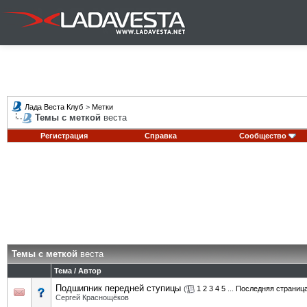
Лада Веста Клуб
>
Метки
Темы с меткой
веста
Регистрация
Справка
Сообщество
Темы с меткой
веста
Тема / Автор
Подшипник передней ступицы
(
1
2
3
4
5
...
Последняя страниц
Сергей Краснощёков