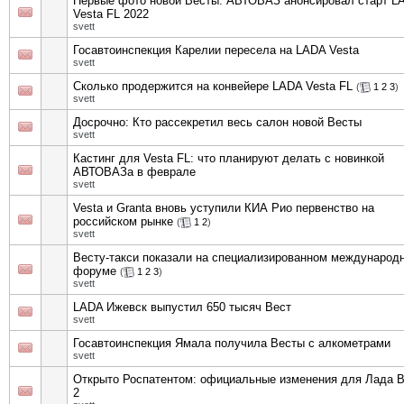
Первые фото новой Весты: АВТОВАЗ анонсировал старт L
Vesta FL 2022
svett
Госавтоинспекция Карелии пересела на LADA Vesta
svett
Сколько продержится на конвейере LADA Vesta FL
(
1
2
3
)
svett
Досрочно: Кто рассекретил весь салон новой Весты
svett
Кастинг для Vesta FL: что планируют делать с новинкой
АВТОВАЗа в феврале
svett
Vesta и Granta вновь уступили КИА Рио первенство на
российском рынке
(
1
2
)
svett
Весту-такси показали на специализированном международ
форуме
(
1
2
3
)
svett
LADA Ижевск выпустил 650 тысяч Вест
svett
Госавтоинспекция Ямала получила Весты с алкометрами
svett
Открыто Роспатентом: официальные изменения для Лада 
2