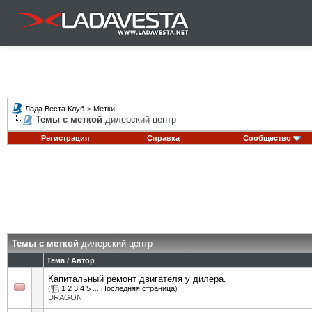
Лада Веста Клуб
>
Метки
Темы с меткой
дилерский центр
Регистрация
Справка
Сообщество
Темы с меткой
дилерский центр
Тема / Автор
Капитальный ремонт двигателя у дилера.
(
1
2
3
4
5
...
Последняя страница
)
DRAGON