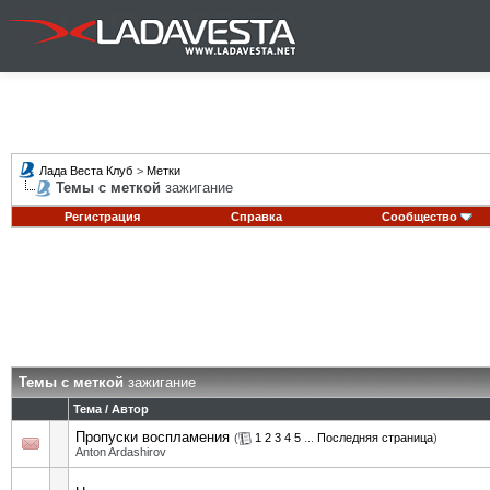
Лада Веста Клуб
>
Метки
Темы с меткой
зажигание
Регистрация
Справка
Сообщество
Темы с меткой
зажигание
Тема / Автор
Пропуски воспламения
(
1
2
3
4
5
...
Последняя страница
)
Anton Ardashirov