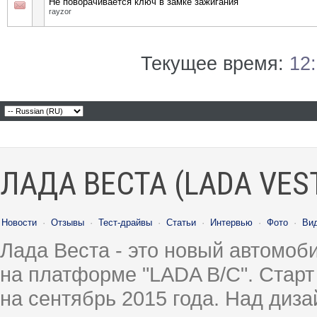
Не поворачивается ключ в замке зажигания
rayzor
Текущее время:
12
ЛАДА ВЕСТА (LADA VES
Новости
·
Отзывы
·
Тест-драйвы
·
Статьи
·
Интервью
·
Фото
·
Ви
Лада Веста - это новый автомо
на платформе "LADA B/C". Старт
на сентябрь 2015 года. Над диз