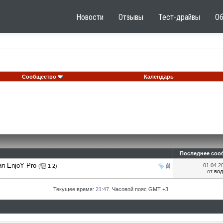
Новости
Отзывы
Тест-драйвы
О
Сообщество
Календарь
Последнее соо
я EnjoY Pro
01.04.2
(
1
2
)
от
вод
Текущее время:
21:47
. Часовой пояс GMT +3.