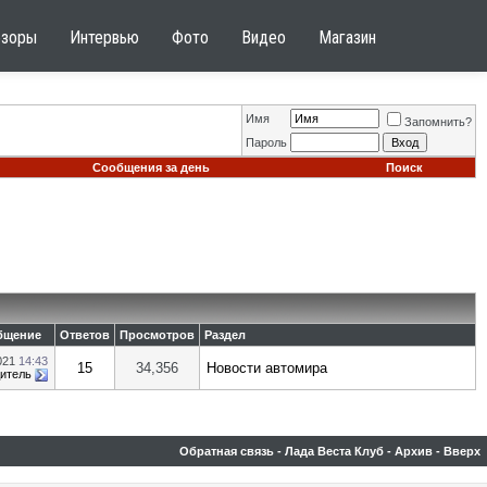
бзоры
Интервью
Фото
Видео
Магазин
Имя
Запомнить?
Пароль
Сообщения за день
Поиск
бщение
Ответов
Просмотров
Раздел
021
14:43
15
34,356
Новости автомира
итель
Обратная связь
-
Лада Веста Клуб
-
Архив
-
Вверх