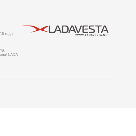
15 года.
та,
новой LADA