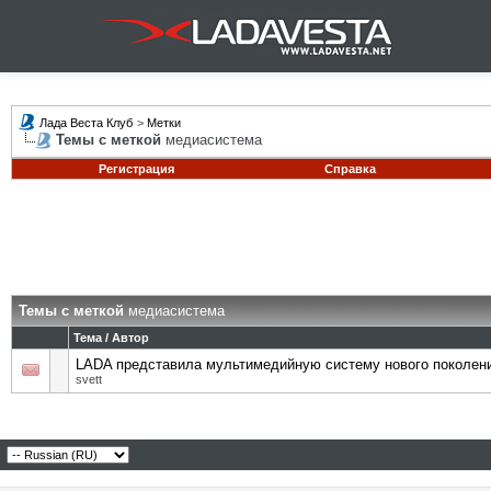
Лада Веста Клуб
>
Метки
Темы с меткой
медиасистема
Регистрация
Справка
Темы с меткой
медиасистема
Тема / Автор
LADA представила мультимедийную систему нового поколени
svett