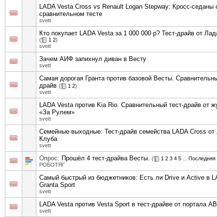
LADA Vesta Cross vs Renault Logan Stepway: Кросс-седаны 
сравнительном тесте
svett
Кто покупает LADA Vesta за 1 000 000 р? Тест-драйв от Ла
(
1
2
)
svett
Зачем АИФ запихнул диван в Весту
svett
Самая дорогая Гранта против базовой Весты. Сравнительны
драйв
(
1
2
)
svett
LADA Vesta против Kia Rio. Сравнительный тест-драйв от 
«За Рулем»
svett
Семейные выходные: Тест-драйв семейства LADA Cross от
Клуба
svett
Опрос:
Прошёл 4 тест-драйва Весты.
(
1
2
3
4
5
...
Последняя 
РОБОТЯГ
Самый быстрый из бюджетников: Есть ли Drive и Active в 
Granta Sport
svett
LADA Vesta против Vesta Sport в тест-драйве от портала 
svett