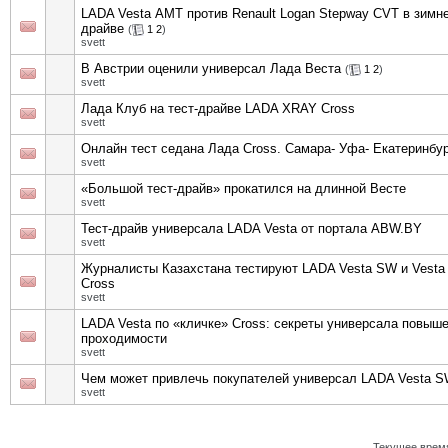
LADA Vesta АМТ против Renault Logan Stepway CVT в зимне
драйве
(
1
2
)
svett
В Австрии оценили универсал Лада Веста
(
1
2
)
svett
Лада Клуб на тест-драйве LADA XRAY Cross
svett
Онлайн тест седана Лада Cross. Самара- Уфа- Екатеринбу
svett
«Большой тест-драйв» прокатился на длинной Весте
svett
Тест-драйв универсала LADA Vesta от портала ABW.BY
svett
Журналисты Казахстана тестируют LADA Vesta SW и Vest
Cross
svett
LADA Vesta по «кличке» Cross: секреты универсала повыш
проходимости
svett
Чем может привлечь покупателей универсал LADA Vesta 
svett
Текущее врем