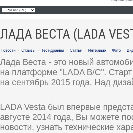
ЛАДА ВЕСТА (LADA VES
Новости
·
Отзывы
·
Тест-драйвы
·
Статьи
·
Интервью
·
Фото
·
Ви
Лада Веста - это новый автомо
на платформе "LADA B/C". Старт
на сентябрь 2015 года. Над диз
LADA Vesta был впервые предст
августе 2014 года, Вы можете п
новости, узнать технические ха