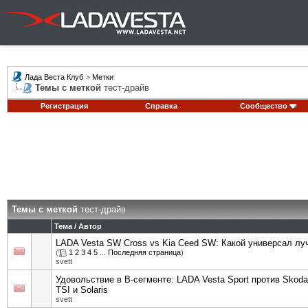
Лада Веста Клуб
>
Метки
Темы с меткой
тест-драйв
Регистрация
Справка
Сообщество
Темы с меткой
тест-драйв
Тема / Автор
LADA Vesta SW Cross vs Kia Ceed SW: Какой универсал лу
(
1
2
3
4
5
...
Последняя страница
)
svett
Удовольствие в В-сегменте: LADA Vesta Sport против Skoda
TSI и Solaris
svett