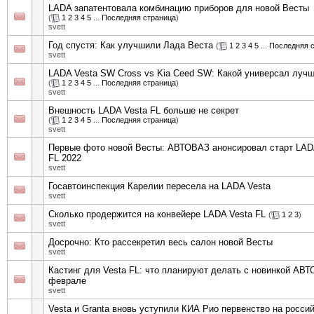
LADA запатентовала комбинацию приборов для новой Весты
(
1
2
3
4
5
...
Последняя страница
)
svett
Год спустя: Как улучшили Лада Веста
(
1
2
3
4
5
...
Последняя 
svett
LADA Vesta SW Cross vs Kia Ceed SW: Какой универсал луч
(
1
2
3
4
5
...
Последняя страница
)
svett
Внешность LADA Vesta FL больше не секрет
(
1
2
3
4
5
...
Последняя страница
)
svett
Первые фото новой Весты: АВТОВАЗ анонсировал старт LAD
FL 2022
svett
Госавтоинспекция Карелии пересела на LADA Vesta
svett
Сколько продержится на конвейере LADA Vesta FL
(
1
2
3
)
svett
Досрочно: Кто рассекретил весь салон новой Весты
svett
Кастинг для Vesta FL: что планируют делать с новинкой АВ
феврале
svett
Vesta и Granta вновь уступили КИА Рио первенство на росси