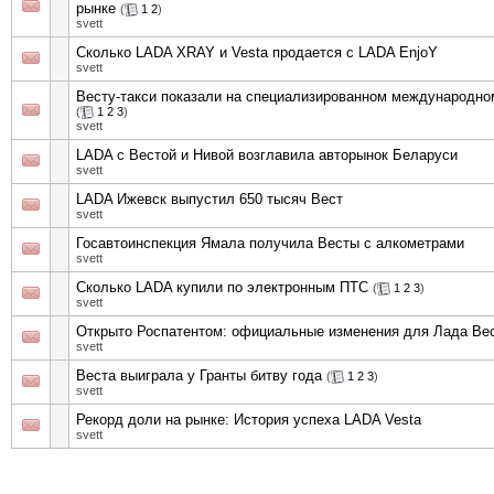
рынке
(
1
2
)
svett
Сколько LADA XRAY и Vesta продается с LADA EnjoY
svett
Весту-такси показали на специализированном международн
(
1
2
3
)
svett
LADA с Вестой и Нивой возглавила авторынок Беларуси
svett
LADA Ижевск выпустил 650 тысяч Вест
svett
Госавтоинспекция Ямала получила Весты с алкометрами
svett
Сколько LADA купили по электронным ПТС
(
1
2
3
)
svett
Открыто Роспатентом: официальные изменения для Лада Вес
svett
Веста выиграла у Гранты битву года
(
1
2
3
)
svett
Рекорд доли на рынке: История успеха LADA Vesta
svett