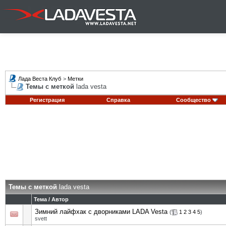
Лада Веста Клуб
>
Метки
Темы с меткой
lada vesta
Регистрация
Справка
Сообщество
Темы с меткой
lada vesta
Тема / Автор
Зимний лайфхак с дворниками LADA Vesta
(
1
2
3
4
5
)
svett