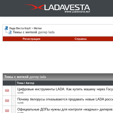
Лада Веста Клуб
>
Метки
Темы с меткой
дилер lada
Регистрация
Справка
Темы с меткой
дилер lada
Тема / Автор
Цифровые инструменты LADA: Как купить машину через Госу
svett
Почему белорусы отказываются продавать новые LADA росс
svett
Официальные ДОПы нужны для контроля «жадных» дилеров
svett