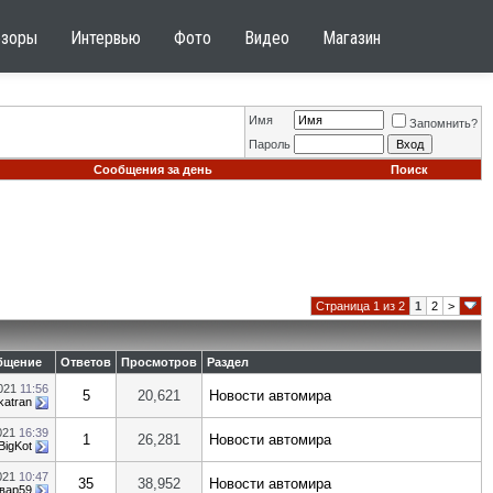
бзоры
Интервью
Фото
Видео
Магазин
Имя
Запомнить?
Пароль
Сообщения за день
Поиск
Страница 1 из 2
1
2
>
бщение
Ответов
Просмотров
Раздел
2021
11:56
5
20,621
Новости автомира
katran
2021
16:39
1
26,281
Новости автомира
BigKot
2021
10:47
35
38,952
Новости автомира
вар59