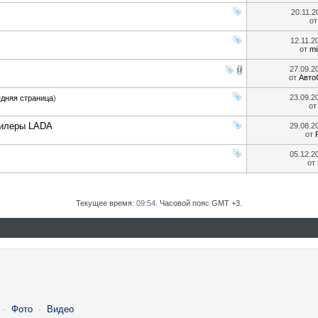
20.11.
о
12.11.
от
mi
27.09.2
от
Авто
23.09.2
дняя страница
)
о
дилеры LADA
29.08.2
от
05.12.2
от
Текущее время:
09:54
. Часовой пояс GMT +3.
·
Фото
·
Видео