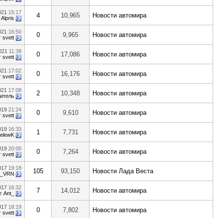
021
15:17
4
10,965
Новости автомира
т
Alpris
021
16:50
0
9,965
Новости автомира
т
svett
2021
11:38
0
17,086
Новости автомира
т
svett
021
17:02
0
16,176
Новости автомира
т
svett
021
17:08
2
10,348
Новости автомира
итель
2019
21:24
0
9,610
Новости автомира
т
svett
2019
16:33
1
7,731
Новости автомира
selewK
019
20:00
0
7,264
Новости автомира
т
svett
017
19:18
105
93,150
Новости Лада Веста
ty_VRN
017
16:32
7
14,012
Новости автомира
т
Ant_
017
18:19
0
7,802
Новости автомира
т
svett