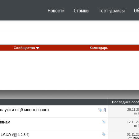
Новости
Отзывы
Тест-драйвы
О
Сообщество
Календарь
Последнее соо
слуги и ещё много нового
29.11.
от
иянам
12.11.
от
 LADA
01.11.
(
1
2
3
4
)
от
Вар