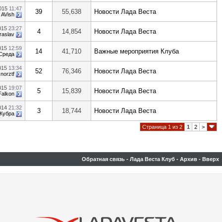
2015
11:47
39
55,638
Новости Лада Веста
т
AVish
2015
23:27
4
14,854
Новости Лада Веста
raslav
015
12:59
14
41,710
Важные мероприятия Клуба
Среда
015
13:34
52
76,346
Новости Лада Веста
т
norztf
015
19:07
5
15,839
Новости Лада Веста
Falkon
014
21:32
3
18,744
Новости Лада Веста
Кубра
Страница 1 из 2
1
2
>
Обратная связь
-
Лада Веста Клуб
-
Архив
-
Вверх