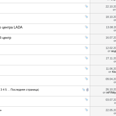
22.10.2
о
18.10.2
о
го центра LADA
13.08.
о
й центр
16.07.2
о
12.02.2
от
вод
27.11.
о
11.06.
от
Ki
09.04.2
о
26.10.2
3
4
5
...
Последняя страница
)
от
inFINi
03.07.2
о
»
22.05.2
о