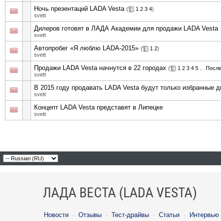
Ночь презентаций LADA Vesta
(
1
2
3
4
)
svett
Дилеров готовят в ЛАДА Академии для продажи LADA Vesta
svett
Автопробег «Я люблю LADA-2015»
(
1
2
)
svett
Продажи LADA Vesta начнутся в 22 городах
(
1
2
3
4
5
...
После
svett
В 2015 году продавать LADA Vesta будут только избранные 
svett
Концепт LADA Vesta представят в Липецке
svett
ЛАДА ВЕСТА (LADA VESTA)
Новости
·
Отзывы
·
Тест-драйвы
·
Статьи
·
Интервью