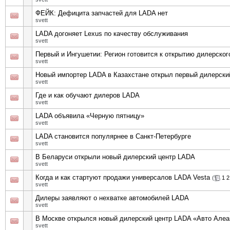
ФЕЙК: Дефицита запчастей для LADA нет
svett
LADA догоняет Lexus по качеству обслуживания
svett
Первый и Ингушетии: Регион готовится к открытию дилерско
svett
Новый импортер LADA в Казахстане открыл первый дилерски
svett
Где и как обучают дилеров LADA
svett
LADA объявила «Черную пятницу»
svett
LADA становится популярнее в Санкт-Петербурге
svett
В Беларуси открыли новый дилерский центр LADA
svett
Когда и как стартуют продажи универсалов LADA Vesta
(
1
2
svett
Дилеры заявляют о нехватке автомобилей LADA
svett
В Москве открылся новый дилерский центр LADA «Авто Алеа
svett