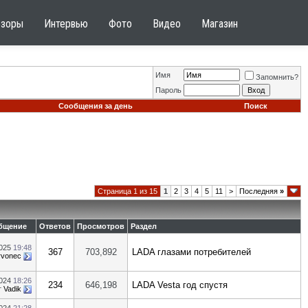
бзоры
Интервью
Фото
Видео
Магазин
Имя
Запомнить?
Пароль
Сообщения за день
Поиск
Страница 1 из 15
1
2
3
4
5
11
>
Последняя
»
бщение
Ответов
Просмотров
Раздел
2025
19:48
367
703,892
LADA глазами потребителей
rvonec
2024
18:26
234
646,198
LADA Vesta год спустя
т
Vadik