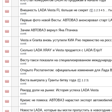
Кто стал конкурентом LADA по продажам в начале года
svett
Внешность LADA Vesta FL больше не секрет
(
1
2
3
4
5
...
По
svett
Первые фото новой Весты: АВТОВАЗ анонсировал старт LA
svett
Зачем АВТОВАЗ вернул Яна Птачека
svett
Vesta и Granta вновь уступили КИА Рио первенство на рос
svett
Сколько LADA XRAY и Vesta продается с LADA EnjoY
svett
Весту-такси показали на специализированном междунаро
svett
Открыто Роспатентом: официальные изменения для Лада В
svett
Веста выиграла у Гранты битву года
(
1
2
3
)
svett
Рекорд доли на рынке: История успеха LADA Vesta
svett
Кризис не помеха: АВТОВАЗ нарастил экспорт автомобиле
svett
Новости LADA, которые вы могли пропустить в новогодние 