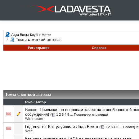
Лада Веста Клуб
>
Метки
Темы с меткой
автоваз
Регистрация
Справка
Темы с меткой
автоваз
Тема / Автор
Важно:
Приемная по вопросам качества и особенностей эк
обсуждения)
(
1
2
3
4
5
...
Последняя страница
)
Wishmaster
Год спустя: Как улучшили Лада Веста
(
1
2
3
4
5
...
Последня
svett