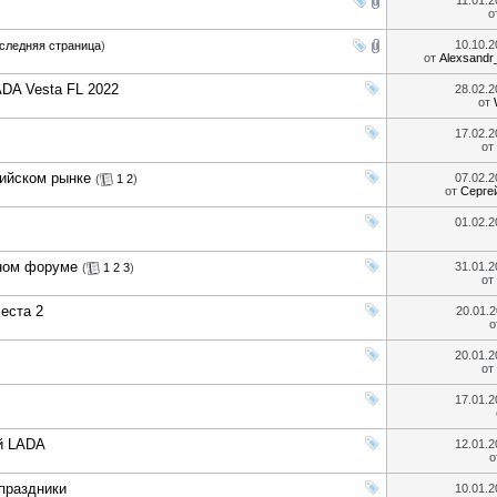
11.01.
о
10.10.
следняя страница
)
от
Alexsand
DA Vesta FL 2022
28.02.
от
17.02.
от
сийском рынке
07.02.
(
1
2
)
от
Серге
01.02.
дном форуме
31.01.
(
1
2
3
)
от
еста 2
20.01.
о
20.01.
от
17.01.
й LADA
12.01.
о
праздники
10.01.