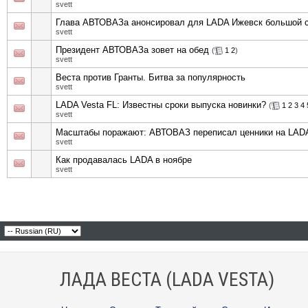
svett
Глава АВТОВАЗа анонсировал для LADA Ижевск большой с
svett
Президент АВТОВАЗа зовет на обед
(
1
2
)
svett
Веста против Гранты. Битва за популярность
svett
LADA Vesta FL: Известны сроки выпуска новинки?
(
1
2
3
4
svett
Масштабы поражают: АВТОВАЗ переписал ценники на LAD
svett
Как продавалась LADA в ноябре
svett
ЛАДА ВЕСТА (LADA VESTA)