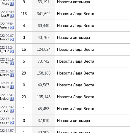
2024
21:28
9
53,191
Новости автомира
т
More
2022
16:49
116
341,692
Новости Лада Веста
r_UssR
2022
06:54
4
69,449
Новости Лада Веста
Walery
2022
00:07
3
43,767
Новости автомира
Neibot
2022
13:24
16
124,824
Новости Лада Веста
й_СПб
2022
15:19
5
73,742
Новости Лада Веста
от
tsu
2022
10:52
28
158,183
Новости Лада Веста
Neibot
2022
21:11
0
49,587
Новости Лада Веста
т
svett
2022
05:41
20
135,143
Новости Лада Веста
Neibot
2022
12:42
1
45,453
Новости Лада Веста
от
sch
2022
17:19
0
37,919
Новости автомира
т
svett
2022
14:57
1
43,203
Новости автомира