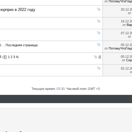
от
ПотомуЧтоГла
юрприз в 2022 году
20.12.
от
16.12.
от
Ва
07.12.
от
05.12.
5
...
Последняя страница
)
от
ПотомуЧтоГла
A
05.12.
(
1
2
3
4
)
от
Сер
02.12.
о
Текущее время:
03:30
. Часовой пояс GMT +3.