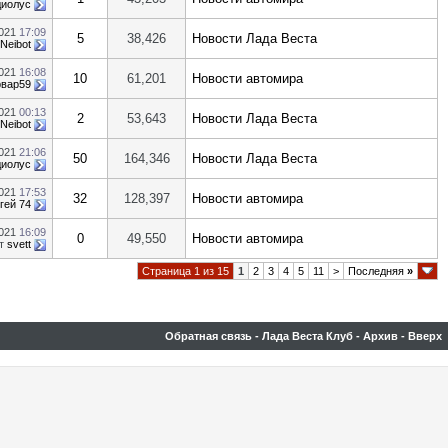
диолус
2021
17:09
5
38,426
Новости Лада Веста
Neibot
2021
16:08
10
61,201
Новости автомира
рвар59
2021
00:13
2
53,643
Новости Лада Веста
Neibot
2021
21:06
50
164,346
Новости Лада Веста
диолус
2021
17:53
32
128,397
Новости автомира
гей 74
2021
16:09
0
49,550
Новости автомира
т
svett
Страница 1 из 15
1
2
3
4
5
11
>
Последняя
»
Обратная связь
-
Лада Веста Клуб
-
Архив
-
Вверх