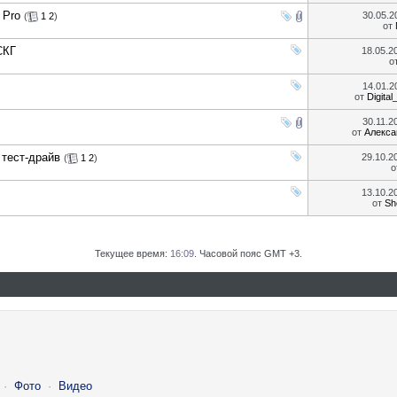
 Pro
30.05.
(
1
2
)
от
СКГ
18.05.2
о
14.01.
от
Digital
30.11.
от
Алекса
 тест-драйв
29.10.2
(
1
2
)
о
13.10.2
от
Sh
Текущее время:
16:09
. Часовой пояс GMT +3.
·
Фото
·
Видео