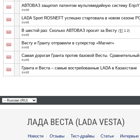
АВТОВАЗ защитил патентом мультимедийную систему EnjoY
svett
LADA Sport ROSNEFT успешно стартовала в новом сезоне Р
svett
В шестой раз: Сколько АВТОВАЗ просит за Весту
(
1
2
)
svett
Весту и Гранту отправили в суперстор «Магнит»
svett
Самая дорогая Гранта против базовой Весты. Сравнительный
svett
Гранта и Веста – самые востребованные LADA в Казахстане
svett
ЛАДА ВЕСТА (LADA VESTA)
Новости
·
Отзывы
·
Тест-драйвы
·
Статьи
·
Интервью