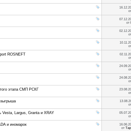
16.12.2
о
07.12.2
от
02.12.2
о
10.11.
о
Sport ROSNEFT
02.11.
о
24.09.2
о
24.08.2
о
ртого этапа СМП РСКГ
23.08.2
о
розыгрыша
13.08.
о
 Vesta, Largus, Granta и XRAY
05.07.2
о
ADA и иномарок
16.06.2
от
Тар