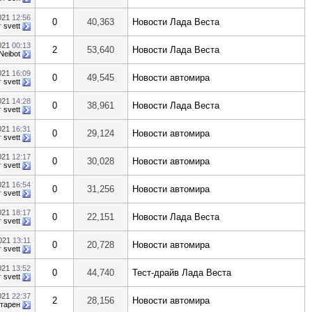
021
12:56
0
40,363
Новости Лада Веста
т
svett
021
00:13
2
53,640
Новости Лада Веста
Neibot
021
16:09
0
49,545
Новости автомира
т
svett
2021
14:28
0
38,961
Новости Лада Веста
т
svett
2021
16:31
0
29,124
Новости автомира
т
svett
021
12:17
0
30,028
Новости автомира
т
svett
021
16:54
0
31,256
Новости автомира
т
svett
021
18:17
0
22,151
Новости Лада Веста
т
svett
2021
13:11
0
20,728
Новости автомира
т
svett
021
13:52
0
44,740
Тест-драйв Лада Веста
т
svett
021
22:37
2
28,156
Новости автомира
тарен