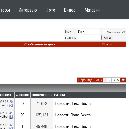
бзоры
Интервью
Фото
Видео
Магазин
Имя
Запомнить?
Пароль
Сообщения за день
Поиск
Страница 1 из 3
1
2
3
>
бщение
Ответов
Просмотров
Раздел
022
13:20
0
71,672
Новости Лада Веста
т
svett
022
05:41
20
135,131
Новости Лада Веста
Neibot
022
12:42
1
45,449
Новости Лада Веста
от
sch