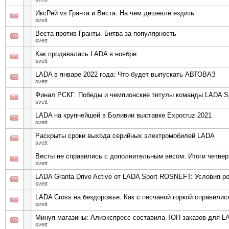
ИксРей vs Гранта и Веста: На чем дешевле ездить
svett
Веста против Гранты. Битва за популярность
svett
Как продавалась LADA в ноябре
svett
LADA в январе 2022 года: Что будет выпускать АВТОВАЗ
svett
Финал РСКГ: Победы и чемпионские титулы команды LADA 
svett
LADA на крупнейшей в Боливии выставке Expocruz 2021
svett
Раскрыты сроки выхода серийных электромобилей LADA
svett
Весты не справились с дополнительным весом: Итоги четве
svett
LADA Granta Drive Active от LADA Sport ROSNEFT: Условия 
svett
LADA Cross на бездорожье: Как с песчаной горкой справились
svett
Минуя магазины: Алиэкспресс составила ТОП заказов для L
svett