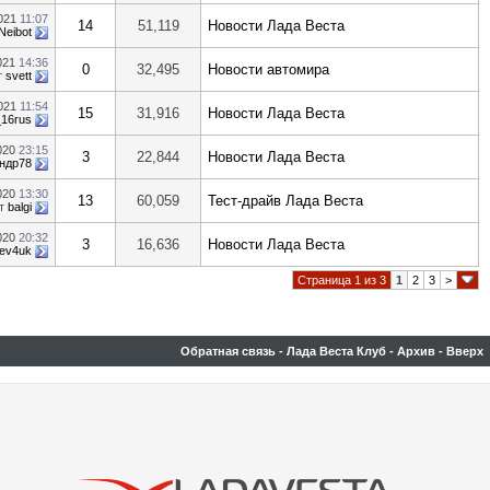
2021
11:07
14
51,119
Новости Лада Веста
Neibot
021
14:36
0
32,495
Новости автомира
т
svett
2021
11:54
15
31,916
Новости Лада Веста
_16rus
2020
23:15
3
22,844
Новости Лада Веста
ндр78
020
13:30
13
60,059
Тест-драйв Лада Веста
т
balgi
020
20:32
3
16,636
Новости Лада Веста
ev4uk
Страница 1 из 3
1
2
3
>
Обратная связь
-
Лада Веста Клуб
-
Архив
-
Вверх