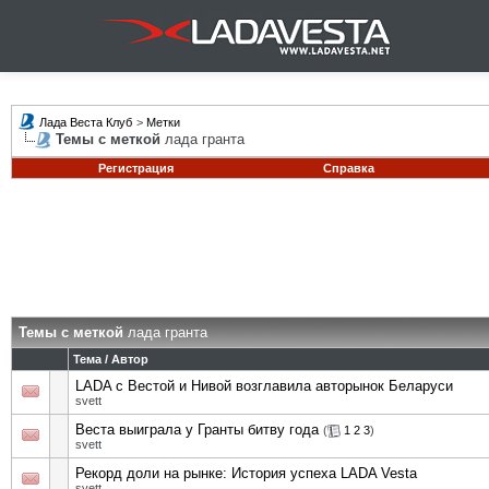
Лада Веста Клуб
>
Метки
Темы с меткой
лада гранта
Регистрация
Справка
Темы с меткой
лада гранта
Тема / Автор
LADA с Вестой и Нивой возглавила авторынок Беларуси
svett
Веста выиграла у Гранты битву года
(
1
2
3
)
svett
Рекорд доли на рынке: История успеха LADA Vesta
svett