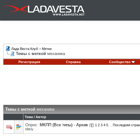
Лада Веста Клуб
>
Метки
Темы с меткой
механика
Регистрация
Справка
Сообщество
Темы с меткой
механика
Тема / Автор
Опрос:
МКПП (Все типы) - Архив
(
1
2
3
4
5
...
Последняя стра
Mitriy