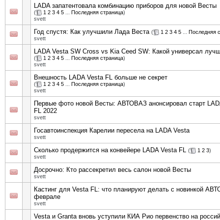
LADA запатентовала комбинацию приборов для новой Весты
(
1
2
3
4
5
...
Последняя страница
)
svett
Год спустя: Как улучшили Лада Веста
(
1
2
3
4
5
...
Последняя 
svett
LADA Vesta SW Cross vs Kia Ceed SW: Какой универсал луч
(
1
2
3
4
5
...
Последняя страница
)
svett
Внешность LADA Vesta FL больше не секрет
(
1
2
3
4
5
...
Последняя страница
)
svett
Первые фото новой Весты: АВТОВАЗ анонсировал старт LAD
FL 2022
svett
Госавтоинспекция Карелии пересела на LADA Vesta
svett
Сколько продержится на конвейере LADA Vesta FL
(
1
2
3
)
svett
Досрочно: Кто рассекретил весь салон новой Весты
svett
Кастинг для Vesta FL: что планируют делать с новинкой АВ
феврале
svett
Vesta и Granta вновь уступили КИА Рио первенство на росси