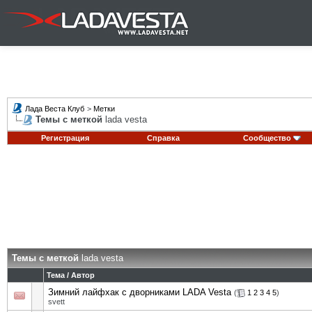
Лада Веста Клуб
>
Метки
Темы с меткой
lada vesta
Регистрация
Справка
Сообщество
Темы с меткой
lada vesta
Тема / Автор
Зимний лайфхак с дворниками LADA Vesta
(
1
2
3
4
5
)
svett