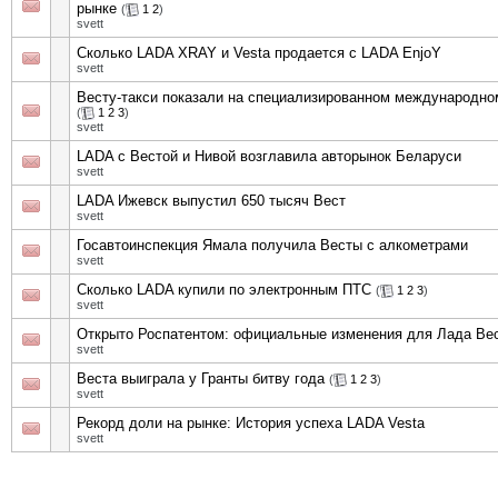
рынке
(
1
2
)
svett
Сколько LADA XRAY и Vesta продается с LADA EnjoY
svett
Весту-такси показали на специализированном международн
(
1
2
3
)
svett
LADA с Вестой и Нивой возглавила авторынок Беларуси
svett
LADA Ижевск выпустил 650 тысяч Вест
svett
Госавтоинспекция Ямала получила Весты с алкометрами
svett
Сколько LADA купили по электронным ПТС
(
1
2
3
)
svett
Открыто Роспатентом: официальные изменения для Лада Вес
svett
Веста выиграла у Гранты битву года
(
1
2
3
)
svett
Рекорд доли на рынке: История успеха LADA Vesta
svett