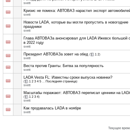
svett
Кризис не помеха: АВТОВАЗ нарастил экспорт автомобиле
svett
Новости LADA, которые вы могли пропустить в новогодние
праздники
svett
Глава АВТОВАЗа анонсировал для LADA Ижевск большой 
в 2022 году
svett
Президент АВТОВАЗа зовет на обед
(
1
2
)
svett
Веста против Гранты. Битва за популярность
svett
LADA Vesta FL: Известны сроки выпуска новинки?
(
1
2
3
4
5
...
Последняя страница
)
svett
Масштабы поражают: АВТОВАЗ переписал ценники на LAD
(
1
2
3
4
)
svett
Как продавалась LADA в ноябре
svett
Текущее врем