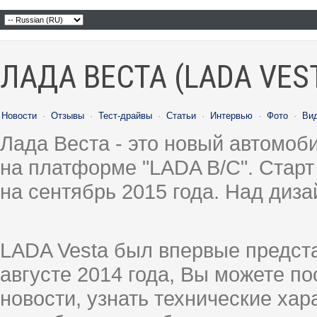
ЛАДА ВЕСТА (LADA VES
Новости
·
Отзывы
·
Тест-драйвы
·
Статьи
·
Интервью
·
Фото
·
Ви
Лада Веста - это новый автомо
на платформе "LADA B/C". Старт
на сентябрь 2015 года. Над диз
LADA Vesta был впервые предст
августе 2014 года, Вы можете п
новости, узнать технические ха