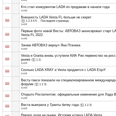
svett
Кто стал конкурентом LADA по продажам в начале года
svett
Внешность LADA Vesta FL больше не секрет
(
1
2
3
4
5
...
Последняя страница
)
svett
Первые фото новой Весты: АВТОВАЗ анонсировал старт L
Vesta FL 2022
svett
Зачем АВТОВАЗ вернул Яна Птачека
svett
Vesta и Granta вновь уступили КИА Рио первенство на рос
рынке
(
1
2
)
svett
Сколько LADA XRAY и Vesta продается с LADA EnjoY
svett
Весту-такси показали на специализированном международ
форуме
(
1
2
3
)
svett
Открыто Роспатентом: официальные изменения для Лада В
svett
Веста выиграла у Гранты битву года
(
1
2
3
)
svett
Рекорд доли на рынке: История успеха LADA Vesta