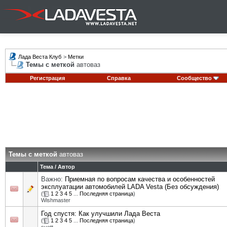
Лада Веста Клуб
>
Метки
Темы с меткой
автоваз
Регистрация
Справка
Сообщество
Темы с меткой
автоваз
Тема / Автор
Важно:
Приемная по вопросам качества и особенностей
эксплуатации автомобилей LADA Vesta (Без обсуждения)
(
1
2
3
4
5
...
Последняя страница
)
Wishmaster
Год спустя: Как улучшили Лада Веста
(
1
2
3
4
5
...
Последняя страница
)