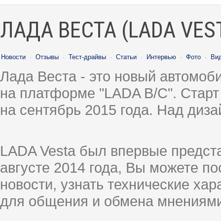
ЛАДА ВЕСТА (LADA VES
Новости
·
Отзывы
·
Тест-драйвы
·
Статьи
·
Интервью
·
Фото
·
Ви
Лада Веста - это новый автомо
на платформе "LADA B/C". Старт
на сентябрь 2015 года. Над диз
LADA Vesta был впервые предст
августе 2014 года, Вы можете п
новости, узнать технические ха
для общения и обмена мнениями