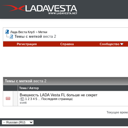
Лада Веста Клуб
>
Метки
Темы с меткой
веста 2
Регистрация
Справка
Сообщество
Темы с меткой
веста 2
Тема / Автор
Внешность LADA Vesta FL больше не секрет
(
1
2
3
4
5
...
Последняя страница
)
svett
Текущее врем