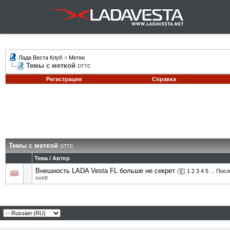
Лада Веста Клуб
>
Метки
Темы с меткой
оттс
Регистрация
Справка
Темы с меткой
оттс
Тема / Автор
Внешность LADA Vesta FL больше не секрет
(
1
2
3
4
5
...
Посл
svett