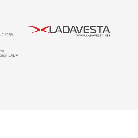
15 года.
та,
новой LADA