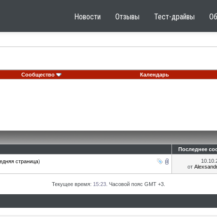
Новости
Отзывы
Тест-драйвы
О
Сообщество
Календарь
Последнее со
10.10
едняя страница
)
от
Alexsan
Текущее время:
15:23
. Часовой пояс GMT +3.