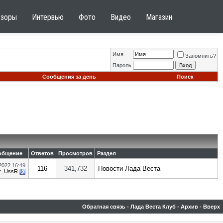
бзоры
Интервью
Фото
Видео
Магазин
Имя
Запомнить?
Пароль
Сообщения за день
Поиск
общение
Ответов
Просмотров
Раздел
.2022
16:49
116
341,732
Новости Лада Веста
dr_UssR
Обратная связь
-
Лада Веста Клуб
-
Архив
-
Вверх