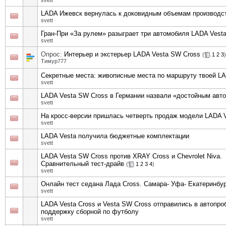
svett
LADA Ижевск вернулась к доковидным объемам производс
svett
Гран-При «За рулем» разыграет три автомобиля LADA Vest
svett
Опрос:
Интерьер и экстерьер LADA Vesta SW Cross
(
1
2
3
)
Тимур777
Секретные места: живописные места по маршруту твоей L
svett
LADA Vesta SW Cross в Германии назвали «достойным авт
svett
На кросс-версии пришлась четверть продаж модели LADA 
svett
LADA Vesta получила бюджетные комплектации
svett
LADA Vesta SW Cross против XRAY Cross и Chevrolet Niva.
Сравнительный тест-драйв
(
1
2
3
4
)
svett
Онлайн тест седана Лада Cross. Самара- Уфа- Екатеринбу
svett
LADA Vesta Cross и Vesta SW Cross отправились в автопроб
поддержку сборной по футболу
svett