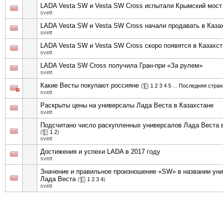
LADA Vesta SW и Vesta SW Cross испытали Крымский мост
svett
LADA Vesta SW и Vesta SW Cross начали продавать в Каза
svett
LADA Vesta SW и Vesta SW Cross скоро появятся в Казахст
svett
LADA Vesta SW Cross получила Гран-при «За рулем»
svett
Какие Весты покупают россияне
(
1
2
3
4
5
...
Последняя стран
svett
Раскрыты цены на универсалы Лада Веста в Казахстане
svett
Подсчитано число раскупленных универсалов Лада Веста 
(
1
2
)
svett
Достижения и успехи LADA в 2017 году
svett
Значение и правильное произношение «SW» в названии ун
Лада Веста
(
1
2
3
4
)
svett