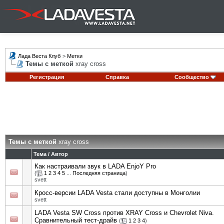
Лада Веста Клуб
>
Метки
Темы с меткой
xray cross
Регистрация
Справка
Сообщество
Темы с меткой
xray cross
Тема / Автор
Как настраивали звук в LADA EnjoY Pro
(
1
2
3
4
5
...
Последняя страница
)
svett
Кросс-версии LADA Vesta стали доступны в Монголии
svett
LADA Vesta SW Cross против XRAY Cross и Chevrolet Niva.
Сравнительный тест-драйв
(
1
2
3
4
)