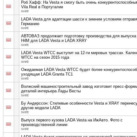
Роб Хафф: На Vesta я смогу быть очень конкурентоспособны
Vila Real в Португалии
svett
LADA Vesta для адаптации шасси к зимним условиям отправя
Германию
svett
АВТОВАЗ продолжает подготовку производства для выпуска
Н4М для LADA Vesta и LADA XRAY
svett
LADA Vesta WTCC выступит на 12-ти мировых трассах. Кале
WTCC на сезон 2015 года
svett
Ожидаемая LADA Vesta WTCC будет более конкурентоспособ
уходящая LADA Granta TC1
svett
Волжский машиностроительный завод изготовит пресс-форм
деталей интерьера Лады Весты
svett
Бу Андерссон: Стилевые особенности Vesta и XRAY перенесу
другие модели LADA
svett
Выпуск первого кузова LADA Vesta на ИжАвто. Фото с
производственной линии
svett
LADA Vesta будет комплектоваться аппаратурой экстренного