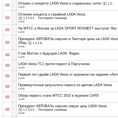
Отзывы о концепте LADA Vesta в социальных сетях
(
1
2
)
svett
Отличия концепта и серийной LADA Vesta
(
1
2
3
4
5
...
Последняя страница
)
svett
На WTCC в Москве за LADA SPORT ROSNEFT выступит Яап 
svett
Президент АВТОВАЗа озвучил в Твиттере цены на LADA Vest
XRay
(
1
2
3
4
)
svett
Стив Маттин о будущем LADA. Видео
svett
LADA Vesta TC1 протестируют в Португалии
svett
Первый тест-драйв LADA Vesta от журналистов издания «Ав
svett
Промежуточные результаты опроса по цветам LADA Vesta
svett
Обзор первого этапа WTCC 2015 в журнале CARS
svett
Президент АВТОВАЗа озвучил новую цену LADA Vesta
(
1
2
3
4
5
...
Последняя страница
)
svett