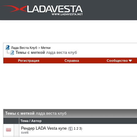
Лада Веста Клуб
>
Метки
Темы с меткой
лада веста клуб
Регистрация
Справка
Сообщество
Темы с меткой
лада веста клуб
Тема / Автор
Рендер LADA Vesta купе
(
1
2
3
)
svett