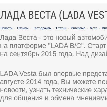
ЛАДА ВЕСТА (LADA VES
Новости
·
Отзывы
·
Тест-драйвы
·
Статьи
·
Интервью
·
Фото
·
Ви
Лада Веста - это новый автомо
на платформе "LADA B/C". Старт
на сентябрь 2015 года. Над диз
LADA Vesta был впервые предст
августе 2014 года, Вы можете п
новости, узнать технические ха
для общения и обмена мнениями