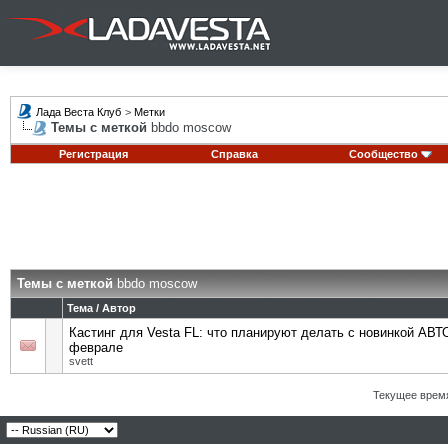
Лада Веста Клуб
>
Метки
Темы с меткой
bbdo moscow
Регистрация
Справка
Сообщество
Темы с меткой
bbdo moscow
Тема / Автор
Кастинг для Vesta FL: что планируют делать с новинкой АВ
феврале
svett
Текущее врем