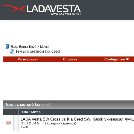
Лада Веста Клуб
>
Метки
Темы с меткой
kia ceed
Регистрация
Справка
Сообщество
Темы с меткой
kia ceed
Тема / Автор
LADA Vesta SW Cross vs Kia Ceed SW: Какой универсал луч
(
1
2
3
4
5
...
Последняя страница
)
svett