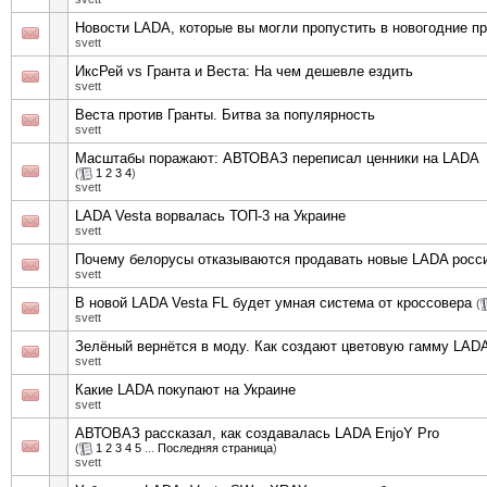
Новости LADA, которые вы могли пропустить в новогодние п
svett
ИксРей vs Гранта и Веста: На чем дешевле ездить
svett
Веста против Гранты. Битва за популярность
svett
Масштабы поражают: АВТОВАЗ переписал ценники на LADA
(
1
2
3
4
)
svett
LADA Vesta ворвалась ТОП-3 на Украине
svett
Почему белорусы отказываются продавать новые LADA росс
svett
В новой LADA Vesta FL будет умная система от кроссовера
(
svett
Зелёный вернётся в моду. Как создают цветовую гамму LAD
svett
Какие LADA покупают на Украине
svett
АВТОВАЗ рассказал, как создавалась LADA EnjoY Pro
(
1
2
3
4
5
...
Последняя страница
)
svett