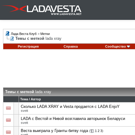
Лада Веста Клуб
>
Метки
Темы с меткой
lada xray
Регистрация
Справка
Сообщество
Темы с меткой
lada xray
Тема / Автор
Сколько LADA XRAY и Vesta продается с LADA EnjoY
svett
LADA с Вестой и Нивой возглавила авторынок Беларуси
svett
Веста выиграла у Гранты битву года
(
1
2
3
)
svett