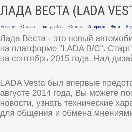
ЛАДА ВЕСТА (LADA VES
Новости
·
Отзывы
·
Тест-драйвы
·
Статьи
·
Интервью
·
Фото
·
Ви
Лада Веста - это новый автомо
на платформе "LADA B/C". Старт
на сентябрь 2015 года. Над диз
LADA Vesta был впервые предст
августе 2014 года, Вы можете п
новости, узнать технические ха
для общения и обмена мнениями