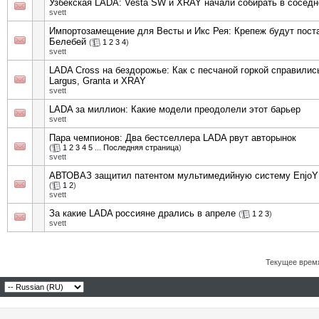
Узбекская LADA: Vesta SW и XRAY начали собирать в соседн
svett
Импортозамещение для Весты и Икс Рея: Крепеж будут пост
Белебей
(
1
2
3
4
)
svett
LADA Cross на бездорожье: Как с песчаной горкой справились
Largus, Granta и XRAY
svett
LADA за миллион: Какие модели преодолели этот барьер
svett
Пара чемпионов: Два бестселлера LADA рвут авторынок
(
1
2
3
4
5
...
Последняя страница
)
svett
АВТОВАЗ защитил патентом мультимедийную систему EnjoY
(
1
2
)
svett
За какие LADA россияне дрались в апреле
(
1
2
3
)
svett
Текущее врем