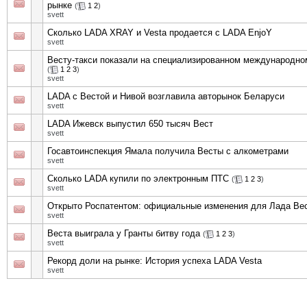
рынке
(
1
2
)
svett
Сколько LADA XRAY и Vesta продается с LADA EnjoY
svett
Весту-такси показали на специализированном международн
(
1
2
3
)
svett
LADA с Вестой и Нивой возглавила авторынок Беларуси
svett
LADA Ижевск выпустил 650 тысяч Вест
svett
Госавтоинспекция Ямала получила Весты с алкометрами
svett
Сколько LADA купили по электронным ПТС
(
1
2
3
)
svett
Открыто Роспатентом: официальные изменения для Лада Вес
svett
Веста выиграла у Гранты битву года
(
1
2
3
)
svett
Рекорд доли на рынке: История успеха LADA Vesta
svett