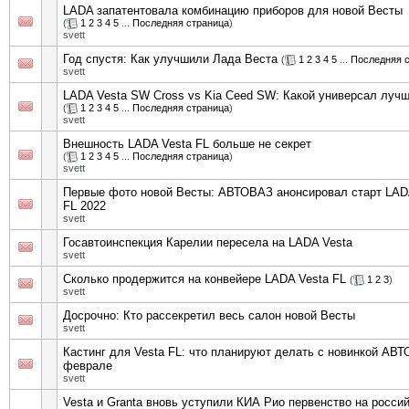
LADA запатентовала комбинацию приборов для новой Весты
(
1
2
3
4
5
...
Последняя страница
)
svett
Год спустя: Как улучшили Лада Веста
(
1
2
3
4
5
...
Последняя 
svett
LADA Vesta SW Cross vs Kia Ceed SW: Какой универсал луч
(
1
2
3
4
5
...
Последняя страница
)
svett
Внешность LADA Vesta FL больше не секрет
(
1
2
3
4
5
...
Последняя страница
)
svett
Первые фото новой Весты: АВТОВАЗ анонсировал старт LAD
FL 2022
svett
Госавтоинспекция Карелии пересела на LADA Vesta
svett
Сколько продержится на конвейере LADA Vesta FL
(
1
2
3
)
svett
Досрочно: Кто рассекретил весь салон новой Весты
svett
Кастинг для Vesta FL: что планируют делать с новинкой АВ
феврале
svett
Vesta и Granta вновь уступили КИА Рио первенство на росси