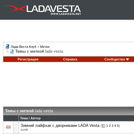
Лада Веста Клуб
>
Метки
Темы с меткой
lada vesta
Регистрация
Справка
Сообщество
Темы с меткой
lada vesta
Тема / Автор
Зимний лайфхак с дворниками LADA Vesta
(
1
2
3
4
5
)
svett