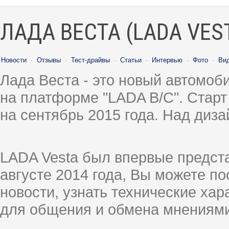
ЛАДА ВЕСТА (LADA VES
Новости
·
Отзывы
·
Тест-драйвы
·
Статьи
·
Интервью
·
Фото
·
Ви
Лада Веста - это новый автомо
на платформе "LADA B/C". Старт
на сентябрь 2015 года. Над диз
LADA Vesta был впервые предст
августе 2014 года, Вы можете п
новости, узнать технические ха
для общения и обмена мнениями