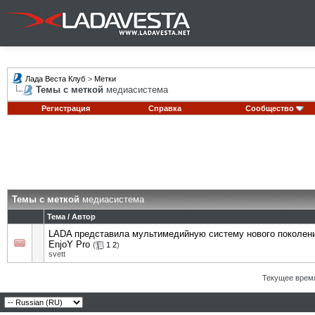
Лада Веста Клуб
>
Метки
Темы с меткой
медиасистема
Регистрация
Справка
Сообщество
Темы с меткой
медиасистема
Тема / Автор
LADA представила мультимедийную систему нового поколен
EnjoY Pro
(
1
2
)
svett
Текущее врем