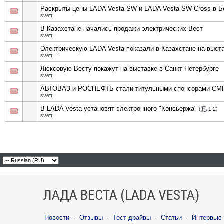
Раскрыты цены LADA Vesta SW и LADA Vesta SW Cross в Б
svett
В Казахстане начались продажи электрических Вест
svett
Электрическую LADA Vesta показали в Казахстане на выс
svett
Люксовую Весту покажут на выставке в Санкт-Петербурге
svett
АВТОВАЗ и РОСНЕФТЬ стали титульными спонсорами СМ
svett
В LADA Vesta установят электронного "Консьержа"
(
1
2
)
svett
ЛАДА ВЕСТА (LADA VESTA)
Новости
·
Отзывы
·
Тест-драйвы
·
Статьи
·
Интервью