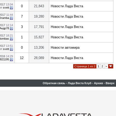
.2017
13:04
0
21,843
Новости Лада Веста
от
svett
.2017
11:44
7
19,280
Новости Лада Веста
Dramba
.2017
12:14
3
17,791
Новости Лада Веста
Андр78
.2017
18:21
1
15,827
Новости Лада Веста
Bombas
.2017
13:51
0
13,206
Новости автомира
от
svett
.2016
14:29
12
28,089
Новости Лада Веста
3821195
Страница 1 из 2
1
2
>
Обратная связь
-
Лада Веста Клуб
-
Архив
-
Вверх