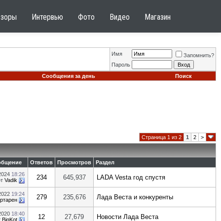
бзоры
Интервью
Фото
Видео
Магазин
Имя
Запомнить?
Пароль
Сообщения за день
Поиск
Страница 1 из 2
1
2
>
общение
Ответов
Просмотров
Раздел
.2024
18:26
234
645,937
LADA Vesta год спустя
от
Vadik
.2022
19:24
279
235,676
Лада Веста и конкуренты
ртарен
.2020
18:40
12
27,679
Новости Лада Веста
т
BigKot