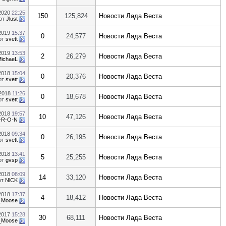
.2020
22:25
150
125,824
Новости Лада Веста
от
Jlust
.2019
15:37
0
24,577
Новости Лада Веста
от
svett
.2019
13:53
2
26,279
Новости Лада Веста
ichaeL
.2018
15:04
0
20,376
Новости Лада Веста
от
svett
.2018
11:26
0
18,678
Новости Лада Веста
от
svett
.2018
19:57
10
47,126
Новости Лада Веста
-R-O-N
.2018
09:34
0
26,195
Новости Лада Веста
от
svett
.2018
13:41
5
25,255
Новости Лада Веста
от
gvsp
.2018
08:09
14
33,120
Новости Лада Веста
от
NlCK
.2018
17:37
4
18,412
Новости Лада Веста
_Moose
.2017
15:28
30
68,111
Новости Лада Веста
_Moose