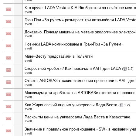
Кто круче: LADA Vesta и KIA Rio борются за почётное место
svett
Гран-При «За рулем» разыграет три автомобиля LADA Vest
svett
Доказано. Почему машины на метане экологичнее электрок
svett
Новинки LADA номинированы в Гран-При «За Рулем»
svett
Мини-Весту представили в Тольятти
svett
Скоростной «робот»? Как прокачали АМТ для LADA
(
1
2
)
svett
Ответы АВТОВАЗа: какие изменения произошли в АМТ дл
svett
Максимум для «робота»: на АВТОВАЗе ответили о прочно
svett
Как Жириновский оценил универсалы Лада Веста
(
1
2
)
svett
Раскрыты цены на универсалы Лада Веста в Казахстане
svett
Значение и правильное произношение «SW» в названии ун
svett