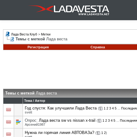
Лада Веста Клуб
>
Метки
Темы с меткой
Лада веста
Регистрация
Справка
Темы с меткой
Лада веста
Тема / Автор
Год спустя: Как улучшили Лада Веста
(
1
2
3
4
5
...
Последня
svett
Опрос:
Лада веста sw vs nissan x-trail
(
1
2
3
4
5
...
Последняя
Арсений1987
Нужна ли горячая линия АВТОВАЗа?
(
1
2
)
svett