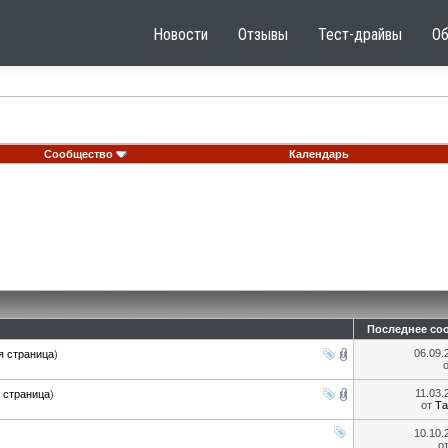
Новости
Отзывы
Тест-драйвы
О
Сообщество
Календарь
Последнее со
06.09
я страница
)
11.03
 страница
)
от
Та
10.10
о