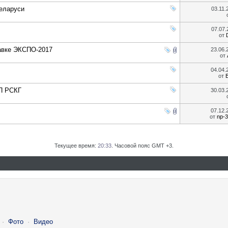
еларуси
03.11
07.07
от
тавке ЭКСПО-2017
23.06
от
04.04
от
П РСКГ
30.03
07.12
от
np-
Текущее время:
20:33
. Часовой пояс GMT +3.
·
Фото
·
Видео