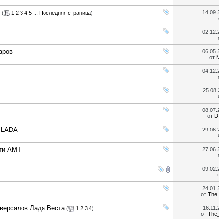
14.09
(
1
2
3
4
5
...
Последняя страница
)
a
02.12
аров
06.05
от
M
04.12
25.08
08.07
от
D
я LADA
29.06
сти АМТ
27.06
09.02
24.01
от
The
иверсалов Лада Веста
16.11
(
1
2
3
4
)
от
The