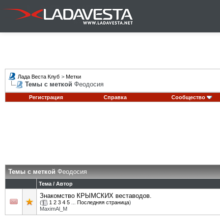
Лада Веста Клуб
>
Метки
Темы с меткой
Феодосия
Регистрация
Справка
Сообщество
Темы с меткой
Феодосия
Тема / Автор
Знакомство КРЫМСКИХ веставодов.
(
1
2
3
4
5
...
Последняя страница
)
MaximAl_M