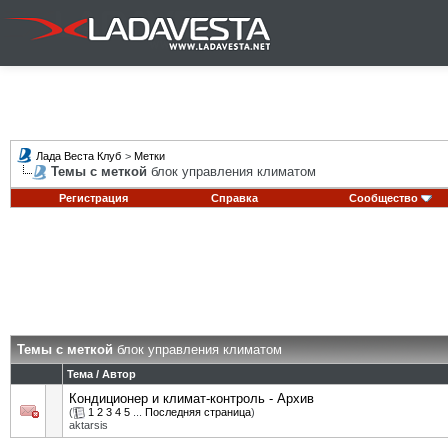
Лада Веста Клуб
>
Метки
Темы с меткой
блок управления климатом
Регистрация
Справка
Сообщество
Темы с меткой
блок управления климатом
Тема / Автор
Кондиционер и климат-контроль - Архив
(
1
2
3
4
5
...
Последняя страница
)
aktarsis