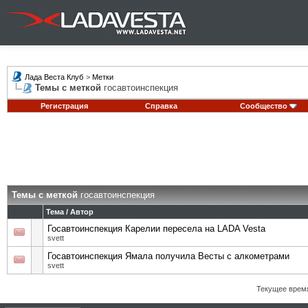
Лада Веста Клуб
>
Метки
Темы с меткой
госавтоинспекция
Регистрация
Справка
Сообщество
Темы с меткой
госавтоинспекция
Тема / Автор
Госавтоинспекция Карелии пересела на LADA Vesta
svett
Госавтоинспекция Ямала получила Весты с алкометрами
svett
Текущее врем