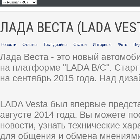
ЛАДА ВЕСТА (LADA VES
Новости
·
Отзывы
·
Тест-драйвы
·
Статьи
·
Интервью
·
Фото
·
Ви
Лада Веста - это новый автомо
на платформе "LADA B/C". Старт
на сентябрь 2015 года. Над диз
LADA Vesta был впервые предст
августе 2014 года, Вы можете п
новости, узнать технические ха
для общения и обмена мнениями