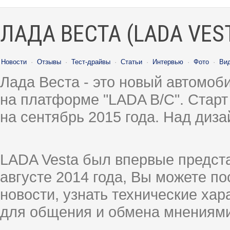
ЛАДА ВЕСТА (LADA VES
Новости
·
Отзывы
·
Тест-драйвы
·
Статьи
·
Интервью
·
Фото
·
Ви
Лада Веста - это новый автомо
на платформе "LADA B/C". Старт
на сентябрь 2015 года. Над диз
LADA Vesta был впервые предст
августе 2014 года, Вы можете п
новости, узнать технические ха
для общения и обмена мнениями