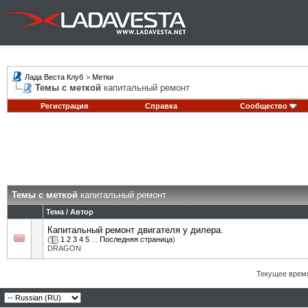
Лада Веста Клуб
>
Метки
Темы с меткой
капитальный ремонт
Регистрация
Справка
Сообщество
Темы с меткой
капитальный ремонт
Тема / Автор
Капитальный ремонт двигателя у дилера.
(
1
2
3
4
5
...
Последняя страница
)
DRAGON
Текущее врем