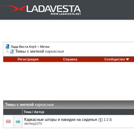
Лада Веста Клуб
>
Метки
Темы с меткой
каркасные
Регистрация
Справка
Сообщество
Темы с меткой
каркасные
Тема / Автор
Каркасные шторы и накидки на сиденья
(
1
2
3
)
dim4eg1070