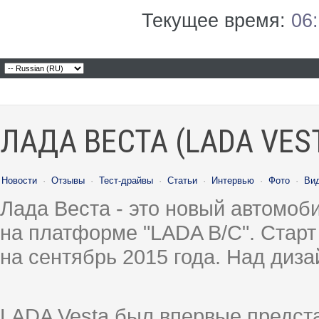
Текущее время:
06
ЛАДА ВЕСТА (LADA VES
Новости
·
Отзывы
·
Тест-драйвы
·
Статьи
·
Интервью
·
Фото
·
Ви
Лада Веста - это новый автомо
на платформе "LADA B/C". Старт
на сентябрь 2015 года. Над диз
LADA Vesta был впервые предст