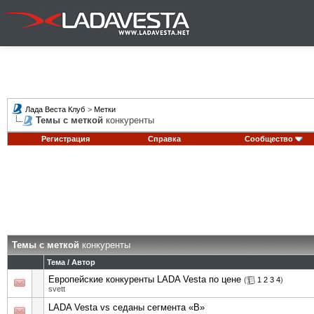
Лада Веста Клуб
>
Метки
Темы с меткой
конкуренты
Регистрация
Справка
Сообщество
Темы с меткой
конкуренты
Тема / Автор
Европейские конкуренты LADA Vesta по цене
(
1
2
3
4
)
svett
LADA Vesta vs седаны сегмента «В»