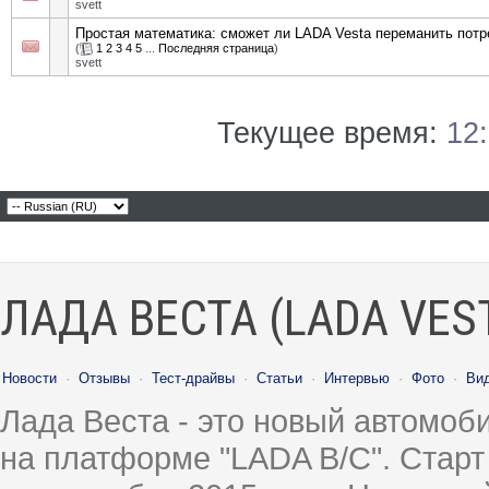
svett
Простая математика: сможет ли LADA Vesta переманить потр
(
1
2
3
4
5
...
Последняя страница
)
svett
Текущее время:
12
ЛАДА ВЕСТА (LADA VES
Новости
·
Отзывы
·
Тест-драйвы
·
Статьи
·
Интервью
·
Фото
·
Ви
Лада Веста - это новый автомо
на платформе "LADA B/C". Старт