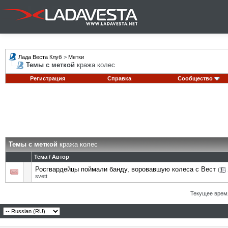
Лада Веста Клуб
>
Метки
Темы с меткой
кража колес
Регистрация
Справка
Сообщество
Темы с меткой
кража колес
Тема / Автор
Росгвардейцы поймали банду, воровавшую колеса с Вест
(
svett
Текущее врем