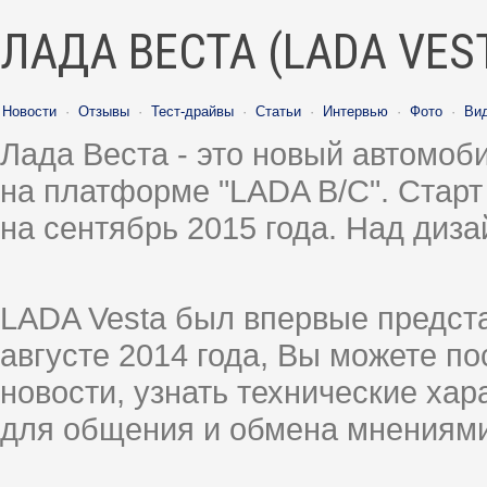
ЛАДА ВЕСТА (LADA VES
Новости
·
Отзывы
·
Тест-драйвы
·
Статьи
·
Интервью
·
Фото
·
Ви
Лада Веста - это новый автомо
на платформе "LADA B/C". Старт
на сентябрь 2015 года. Над диз
LADA Vesta был впервые предст
августе 2014 года, Вы можете п
новости, узнать технические ха
для общения и обмена мнениями