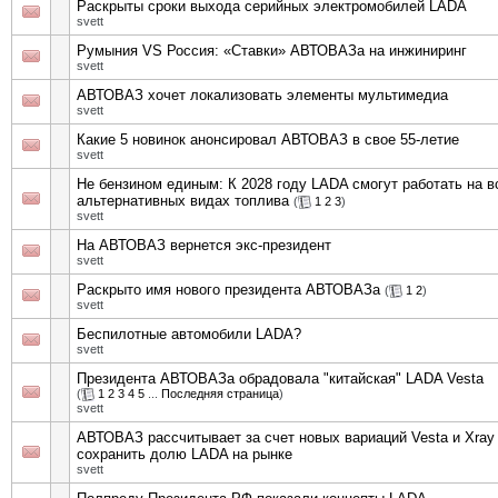
Раскрыты сроки выхода серийных электромобилей LADA
svett
Румыния VS Россия: «Ставки» АВТОВАЗа на инжиниринг
svett
АВТОВАЗ хочет локализовать элементы мультимедиа
svett
Какие 5 новинок анонсировал АВТОВАЗ в свое 55-летие
svett
Не бензином единым: К 2028 году LADA смогут работать на в
альтернативных видах топлива
(
1
2
3
)
svett
На АВТОВАЗ вернется экс-президент
svett
Раскрыто имя нового президента АВТОВАЗа
(
1
2
)
svett
Беспилотные автомобили LADA?
svett
Президента АВТОВАЗа обрадовала "китайская" LADA Vesta
(
1
2
3
4
5
...
Последняя страница
)
svett
АВТОВАЗ рассчитывает за счет новых вариаций Vesta и Xray
сохранить долю LADA на рынке
svett