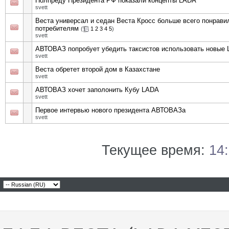
Полпреду Президента РФ показали концепты LADA
svett
Веста универсал и седан Веста Кросс больше всего понрави
потребителям
(
1
2
3
4
5
)
svett
АВТОВАЗ попробует убедить таксистов использовать новые
svett
Веста обретет второй дом в Казахстане
svett
АВТОВАЗ хочет заполонить Кубу LADA
svett
Первое интервью нового президента АВТОВАЗа
svett
Текущее время:
14