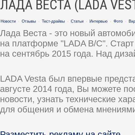
ЛАДА ВЕСТА (LADA VES
Новости
·
Отзывы
·
Тест-драйвы
·
Статьи
·
Интервью
·
Фото
·
Ви
Лада Веста - это новый автомо
на платформе "LADA B/C". Старт
на сентябрь 2015 года. Над диз
LADA Vesta был впервые предст
августе 2014 года, Вы можете п
новости, узнать технические ха
для общения и обмена мнениями
Разместить рекламу на сайте