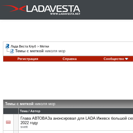
Лада Веста Клуб
>
Метки
Темы с меткой
николя мор
Регистрация
Справка
Сообщество
Темы с меткой
николя мор
Тема / Автор
Глава АВТОВАЗа анонсировал для LADA Ижевск большой сю
2022 году
svett