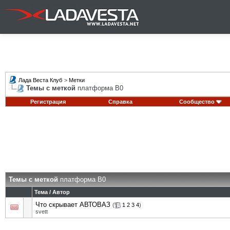
Лада Веста Клуб
>
Метки
Темы с меткой
платформа В0
Регистрация
Справка
Сообщество
Темы с меткой
платформа В0
Тема / Автор
Что скрывает АВТОВАЗ
(
1
2
3
4
)
svett