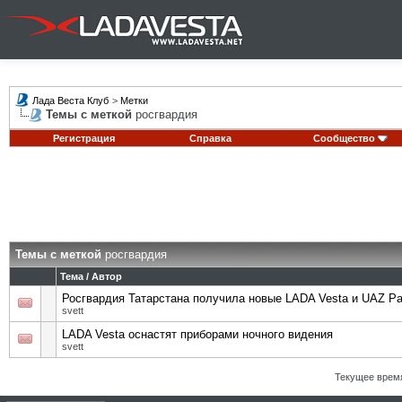
Лада Веста Клуб
>
Метки
Темы с меткой
росгвардия
Регистрация
Справка
Сообщество
Темы с меткой
росгвардия
Тема / Автор
Росгвардия Татарстана получила новые LADA Vesta и UAZ Pat
svett
LADA Vesta оснастят приборами ночного видения
svett
Текущее врем