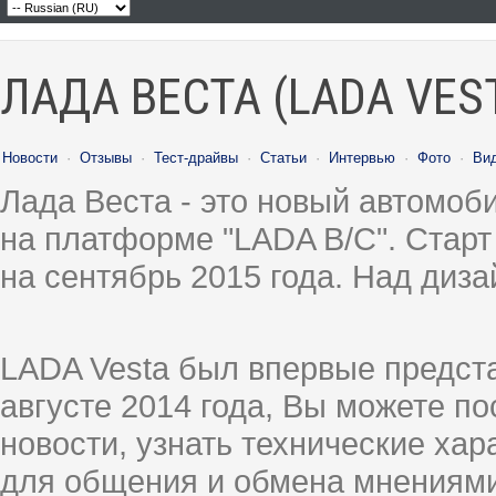
ЛАДА ВЕСТА (LADA VES
Новости
·
Отзывы
·
Тест-драйвы
·
Статьи
·
Интервью
·
Фото
·
Ви
Лада Веста - это новый автомо
на платформе "LADA B/C". Старт
на сентябрь 2015 года. Над диз
LADA Vesta был впервые предст
августе 2014 года, Вы можете п
новости, узнать технические ха
для общения и обмена мнениями