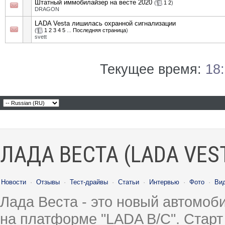
Штатный иммобилайзер на весте 2020
(
1
2
)
DRAGON
LADA Vesta лишилась охранной сигнализации
(
1
2
3
4
5
...
Последняя страница
)
svett
Текущее время:
18
ЛАДА ВЕСТА (LADA VES
Новости
·
Отзывы
·
Тест-драйвы
·
Статьи
·
Интервью
·
Фото
·
Ви
Лада Веста - это новый автомо
на платформе "LADA B/C". Старт