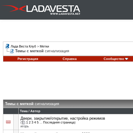
Лада Веста Клуб
>
Метки
Темы с меткой
сигнализация
Регистрация
Справка
Сообщество
Темы с меткой
сигнализация
Тема / Автор
Двери, закрытие/открытие, настройка режимов
(
1
2
3
4
5
...
Последняя страница
)
игорь