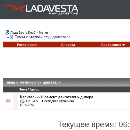
Лада Веста Клуб
>
Метки
Темы с меткой
стук двигателя
Регистрация
Справка
Сообщество
Темы с меткой
стук двигателя
Тема / Автор
Капитальный ремонт двигателя у дилера.
(
1
2
3
4
5
...
Последняя страница
)
DRAGON
Текущее время:
06