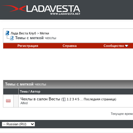
Лада Веста Клуб
>
Метки
Темы с меткой
чехлы
Регистрация
Справка
Сообщество
Темы с меткой
чехлы
Тема / Автор
Чехлы в салон Весты
(
1
2
3
4
5
...
Последняя страница
)
Alfed
Текущее врем