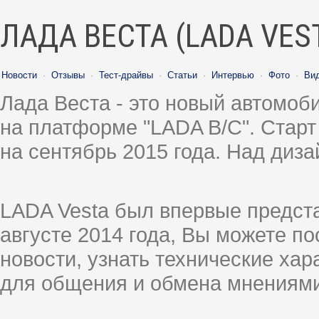
ЛАДА ВЕСТА (LADA VES
Новости
·
Отзывы
·
Тест-драйвы
·
Статьи
·
Интервью
·
Фото
·
Ви
Лада Веста - это новый автомо
на платформе "LADA B/C". Старт
на сентябрь 2015 года. Над диз
LADA Vesta был впервые предст
августе 2014 года, Вы можете п
новости, узнать технические ха
для общения и обмена мнениями