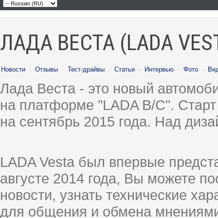
ЛАДА ВЕСТА (LADA VES
Новости
·
Отзывы
·
Тест-драйвы
·
Статьи
·
Интервью
·
Фото
·
Ви
Лада Веста - это новый автомо
на платформе "LADA B/C". Старт
на сентябрь 2015 года. Над диз
LADA Vesta был впервые предст
августе 2014 года, Вы можете п
новости, узнать технические ха
для общения и обмена мнениями