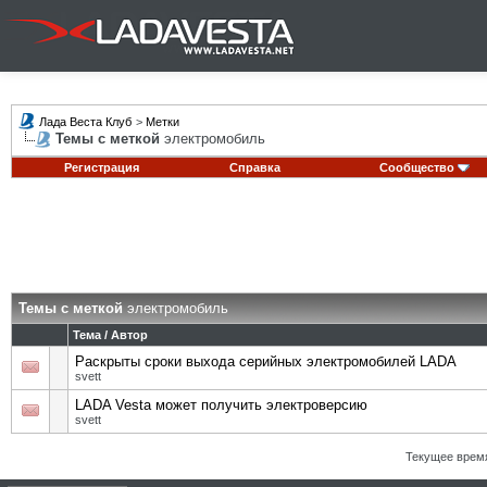
Лада Веста Клуб
>
Метки
Темы с меткой
электромобиль
Регистрация
Справка
Сообщество
Темы с меткой
электромобиль
Тема / Автор
Раскрыты сроки выхода серийных электромобилей LADA
svett
LADA Vesta может получить электроверсию
svett
Текущее врем