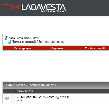
Лада Веста Клуб
>
Метки
Темы с меткой
25мгновенийвесты
Регистрация
Справка
Сообщество
Темы с меткой
25мгновенийвесты
Тема / Автор
25 мгновений LADA Vesta
(
1
2
3
4
)
svett