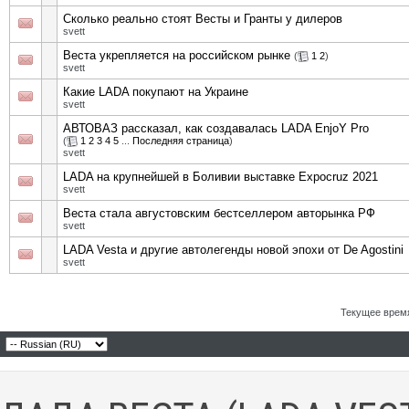
Сколько реально стоят Весты и Гранты у дилеров
svett
Веста укрепляется на российском рынке
(
1
2
)
svett
Какие LADA покупают на Украине
svett
АВТОВАЗ рассказал, как создавалась LADA EnjoY Pro
(
1
2
3
4
5
...
Последняя страница
)
svett
LADA на крупнейшей в Боливии выставке Expocruz 2021
svett
Веста стала августовским бестселлером авторынка РФ
svett
LADA Vesta и другие автолегенды новой эпохи от De Agostini
svett
Текущее врем