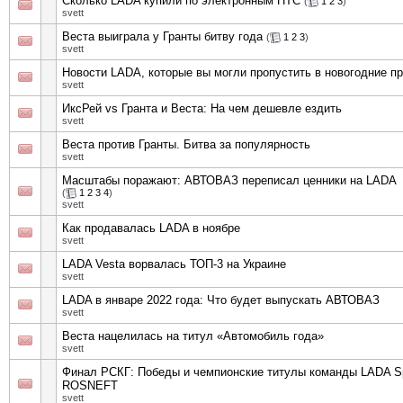
Сколько LADA купили по электронным ПТС
(
1
2
3
)
svett
Веста выиграла у Гранты битву года
(
1
2
3
)
svett
Новости LADA, которые вы могли пропустить в новогодние п
svett
ИксРей vs Гранта и Веста: На чем дешевле ездить
svett
Веста против Гранты. Битва за популярность
svett
Масштабы поражают: АВТОВАЗ переписал ценники на LADA
(
1
2
3
4
)
svett
Как продавалась LADA в ноябре
svett
LADA Vesta ворвалась ТОП-3 на Украине
svett
LADA в январе 2022 года: Что будет выпускать АВТОВАЗ
svett
Веста нацелилась на титул «Автомобиль года»
svett
Финал РСКГ: Победы и чемпионские титулы команды LADA S
ROSNEFT
svett