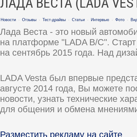
ЛАДА ВЕСТА (LADA VES
Новости
·
Отзывы
·
Тест-драйвы
·
Статьи
·
Интервью
·
Фото
·
Ви
Лада Веста - это новый автомо
на платформе "LADA B/C". Старт
на сентябрь 2015 года. Над диз
LADA Vesta был впервые предст
августе 2014 года, Вы можете п
новости, узнать технические ха
для общения и обмена мнениями
Разместить рекламу на сайте