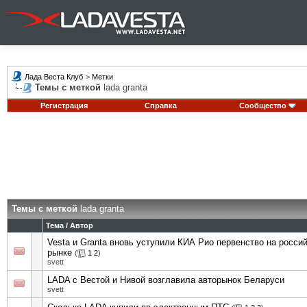
Лада Веста Клуб
>
Метки
Темы с меткой
lada granta
Регистрация
Справка
Сообщество
Темы с меткой
lada granta
Тема / Автор
Vesta и Granta вновь уступили КИА Рио первенство на росси
рынке
(
1
2
)
svett
LADA с Вестой и Нивой возглавила авторынок Беларуси
svett