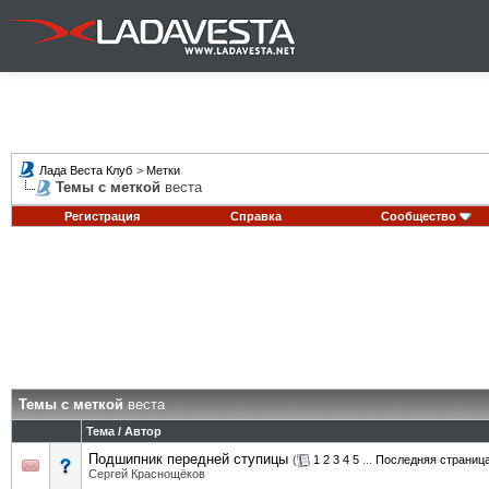
Лада Веста Клуб
>
Метки
Темы с меткой
веста
Регистрация
Справка
Сообщество
Темы с меткой
веста
Тема / Автор
Подшипник передней ступицы
(
1
2
3
4
5
...
Последняя страниц
Сергей Краснощёков