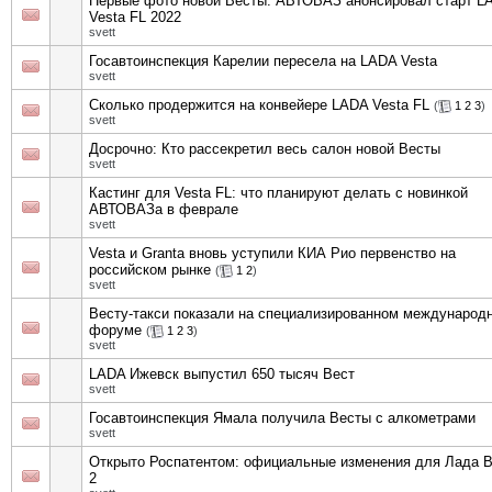
Первые фото новой Весты: АВТОВАЗ анонсировал старт L
Vesta FL 2022
svett
Госавтоинспекция Карелии пересела на LADA Vesta
svett
Сколько продержится на конвейере LADA Vesta FL
(
1
2
3
)
svett
Досрочно: Кто рассекретил весь салон новой Весты
svett
Кастинг для Vesta FL: что планируют делать с новинкой
АВТОВАЗа в феврале
svett
Vesta и Granta вновь уступили КИА Рио первенство на
российском рынке
(
1
2
)
svett
Весту-такси показали на специализированном международ
форуме
(
1
2
3
)
svett
LADA Ижевск выпустил 650 тысяч Вест
svett
Госавтоинспекция Ямала получила Весты с алкометрами
svett
Открыто Роспатентом: официальные изменения для Лада 
2