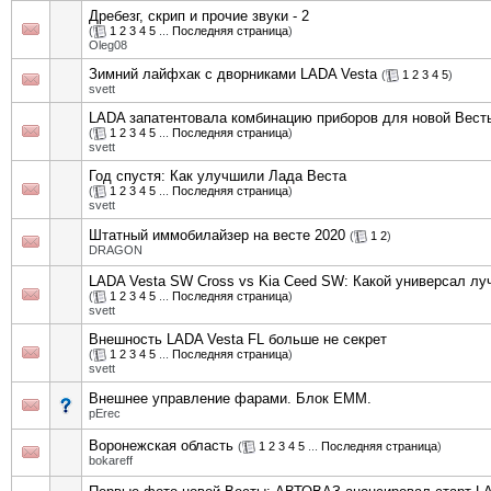
Дребезг, скрип и прочие звуки - 2
(
1
2
3
4
5
...
Последняя страница
)
Oleg08
Зимний лайфхак с дворниками LADA Vesta
(
1
2
3
4
5
)
svett
LADA запатентовала комбинацию приборов для новой Вест
(
1
2
3
4
5
...
Последняя страница
)
svett
Год спустя: Как улучшили Лада Веста
(
1
2
3
4
5
...
Последняя страница
)
svett
Штатный иммобилайзер на весте 2020
(
1
2
)
DRAGON
LADA Vesta SW Cross vs Kia Ceed SW: Какой универсал лу
(
1
2
3
4
5
...
Последняя страница
)
svett
Внешность LADA Vesta FL больше не секрет
(
1
2
3
4
5
...
Последняя страница
)
svett
Внешнее управление фарами. Блок EMM.
pErec
Воронежская область
(
1
2
3
4
5
...
Последняя страница
)
bokareff