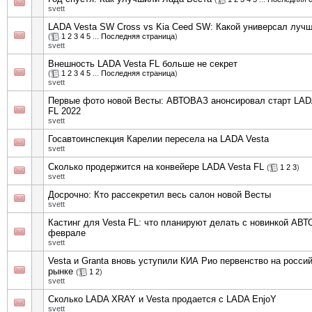
svett
LADA Vesta SW Cross vs Kia Ceed SW: Какой универсал луч
(
1
2
3
4
5
...
Последняя страница
)
svett
Внешность LADA Vesta FL больше не секрет
(
1
2
3
4
5
...
Последняя страница
)
svett
Первые фото новой Весты: АВТОВАЗ анонсировал старт LAD
FL 2022
svett
Госавтоинспекция Карелии пересела на LADA Vesta
svett
Сколько продержится на конвейере LADA Vesta FL
(
1
2
3
)
svett
Досрочно: Кто рассекретил весь салон новой Весты
svett
Кастинг для Vesta FL: что планируют делать с новинкой АВ
феврале
svett
Vesta и Granta вновь уступили КИА Рио первенство на росси
рынке
(
1
2
)
svett
Сколько LADA XRAY и Vesta продается с LADA EnjoY
svett