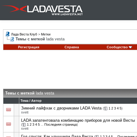
Лада Веста Клуб
>
Метки
Темы с меткой
lada vesta
Регистрация
Справка
Сообщество
Темы с меткой
lada vesta
Тема / Автор
Зимний лайфхак с дворниками LADA Vesta
(
1
2
3
4
5
)
svett
LADA запатентовала комбинацию приборов для новой Весты
(
1
2
3
4
5
...
Последняя страница
)
svett
Год спустя: Как улучшили Лада Веста
(
1
2
3
4
5
...
Последняя 