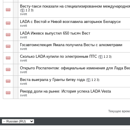
Весту-такси показали на специализированном международн
(
1
2
3
)
svett
LADA с Вестой и Нивой возглавила авторынок Беларуси
svett
LADA Ижевск выпустил 650 тысяч Вест
svett
Госавтоинспекция Ямала получила Весты с алкометрами
svett
Сколько LADA купили по электронным ПТС
(
1
2
3
)
svett
Открыто Роспатентом: официальные изменения для Лада Вес
svett
Веста выиграла у Гранты битву года
(
1
2
3
)
svett
Рекорд доли на рынке: История успеха LADA Vesta
svett
Текущее врем