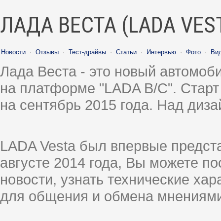
ЛАДА ВЕСТА (LADA VES
Новости
·
Отзывы
·
Тест-драйвы
·
Статьи
·
Интервью
·
Фото
·
Ви
Лада Веста - это новый автомо
на платформе "LADA B/C". Старт
на сентябрь 2015 года. Над диз
LADA Vesta был впервые предст
августе 2014 года, Вы можете п
новости, узнать технические ха
для общения и обмена мнениями