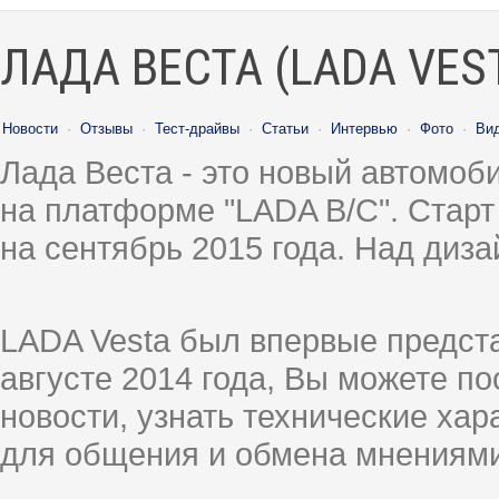
ЛАДА ВЕСТА (LADA VES
Новости
·
Отзывы
·
Тест-драйвы
·
Статьи
·
Интервью
·
Фото
·
Ви
Лада Веста - это новый автомо
на платформе "LADA B/C". Старт
на сентябрь 2015 года. Над диз
LADA Vesta был впервые предст
августе 2014 года, Вы можете п
новости, узнать технические ха
для общения и обмена мнениями