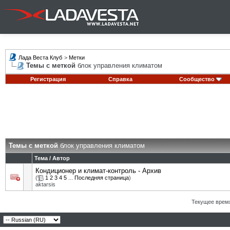
Лада Веста Клуб
>
Метки
Темы с меткой
блок управления климатом
Регистрация
Справка
Сообщество
Темы с меткой
блок управления климатом
Тема / Автор
Кондиционер и климат-контроль - Архив
(
1
2
3
4
5
...
Последняя страница
)
aktarsis
Текущее врем