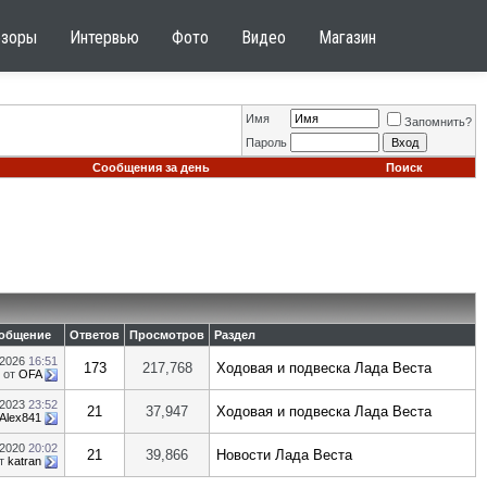
бзоры
Интервью
Фото
Видео
Магазин
Имя
Запомнить?
Пароль
Сообщения за день
Поиск
ообщение
Ответов
Просмотров
Раздел
.2026
16:51
173
217,768
Ходовая и подвеска Лада Веста
от
OFA
.2023
23:52
21
37,947
Ходовая и подвеска Лада Веста
Alex841
.2020
20:02
21
39,866
Новости Лада Веста
т
katran