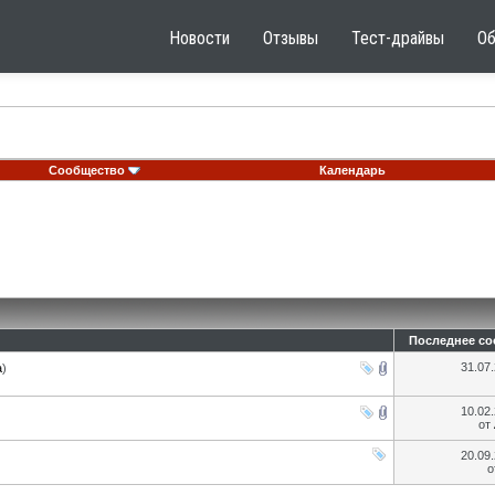
Новости
Отзывы
Тест-драйвы
О
Сообщество
Календарь
Последнее с
31.07
а
)
10.02
от
20.09
о