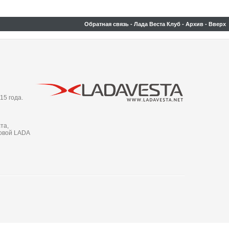
Обратная связь
-
Лада Веста Клуб
-
Архив
-
Вверх
15 года.
та,
новой LADA