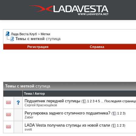
Лада Веста Клуб
>
Метки
Темы с меткой
ступица
Регистрация
Справка
Темы с меткой
ступица
Тема / Автор
Подшипник передней ступицы
(
1
2
3
4
5
...
Последняя страниц
Сергей Краснощёков
Регулировка заднего ступичного подшипника?
(
1
2
3
)
Zaber
LADA Vesta получила ступицы из новой стали
(
1
2
3
)
svett