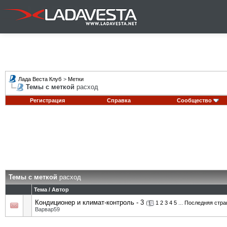
Лада Веста Клуб
>
Метки
Темы с меткой
расход
Регистрация
Справка
Сообщество
Темы с меткой
расход
Тема / Автор
Кондиционер и климат-контроль - 3
(
1
2
3
4
5
...
Последняя стра
Варвар59