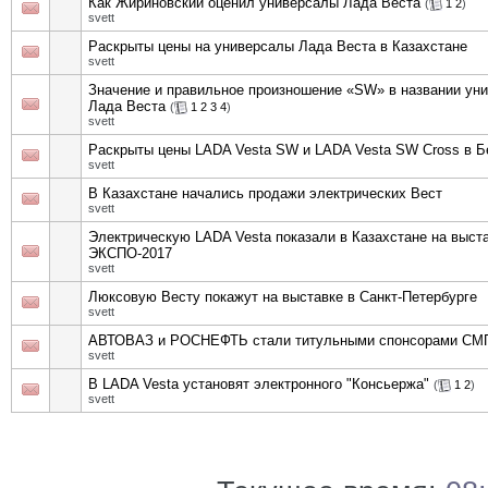
Как Жириновский оценил универсалы Лада Веста
(
1
2
)
svett
Раскрыты цены на универсалы Лада Веста в Казахстане
svett
Значение и правильное произношение «SW» в названии ун
Лада Веста
(
1
2
3
4
)
svett
Раскрыты цены LADA Vesta SW и LADA Vesta SW Cross в Б
svett
В Казахстане начались продажи электрических Вест
svett
Электрическую LADA Vesta показали в Казахстане на выст
ЭКСПО-2017
svett
Люксовую Весту покажут на выставке в Санкт-Петербурге
svett
АВТОВАЗ и РОСНЕФТЬ стали титульными спонсорами СМ
svett
В LADA Vesta установят электронного "Консьержа"
(
1
2
)
svett