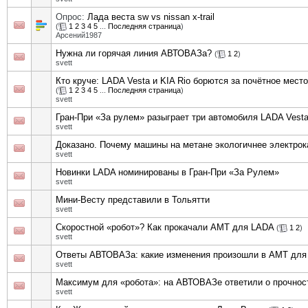
Опрос:
Лада веста sw vs nissan x-trail
(
1
2
3
4
5
...
Последняя страница
)
Арсений1987
Нужна ли горячая линия АВТОВАЗа?
(
1
2
)
svett
Кто круче: LADA Vesta и KIA Rio борются за почётное место
(
1
2
3
4
5
...
Последняя страница
)
svett
Гран-При «За рулем» разыграет три автомобиля LADA Vest
svett
Доказано. Почему машины на метане экологичнее электрок
svett
Новинки LADA номинированы в Гран-При «За Рулем»
svett
Мини-Весту представили в Тольятти
svett
Скоростной «робот»? Как прокачали АМТ для LADA
(
1
2
)
svett
Ответы АВТОВАЗа: какие изменения произошли в АМТ дл
svett
Максимум для «робота»: на АВТОВАЗе ответили о прочно
svett