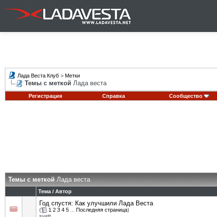
Лада Веста Клуб
>
Метки
Темы с меткой
Лада веста
Регистрация
Справка
Сообщество
Темы с меткой
Лада веста
Тема / Автор
Год спустя: Как улучшили Лада Веста
(
1
2
3
4
5
...
Последняя страница
)
svett