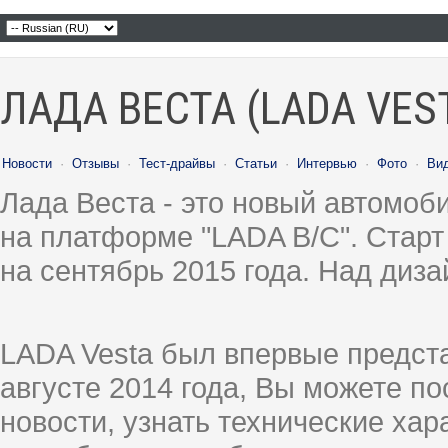
ЛАДА ВЕСТА (LADA VES
Новости
·
Отзывы
·
Тест-драйвы
·
Статьи
·
Интервью
·
Фото
·
Ви
Лада Веста - это новый автомо
на платформе "LADA B/C". Старт
на сентябрь 2015 года. Над диз
LADA Vesta был впервые предст
августе 2014 года, Вы можете п
новости, узнать технические ха