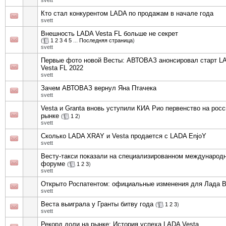
svett
Кто стал конкурентом LADA по продажам в начале года
svett
Внешность LADA Vesta FL больше не секрет
(
1
2
3
4
5
...
Последняя страница
)
svett
Первые фото новой Весты: АВТОВАЗ анонсировал старт L
Vesta FL 2022
svett
Зачем АВТОВАЗ вернул Яна Птачека
svett
Vesta и Granta вновь уступили КИА Рио первенство на рос
рынке
(
1
2
)
svett
Сколько LADA XRAY и Vesta продается с LADA EnjoY
svett
Весту-такси показали на специализированном международ
форуме
(
1
2
3
)
svett
Открыто Роспатентом: официальные изменения для Лада В
svett
Веста выиграла у Гранты битву года
(
1
2
3
)
svett
Рекорд доли на рынке: История успеха LADA Vesta