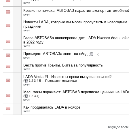
svett
Кризис не помеха: АВТОВАЗ нарастил экспорт автомобиле
svett
Новости LADA, которые вы могли пропустить в новогодние
праздники
svett
Глава АВТОВАЗа анонсировал для LADA Ижевск большой 
в 2022 году
svett
Президент АВТОВАЗа зовет на обед
(
1
2
)
svett
Веста против Гранты. Битва за популярность
svett
LADA Vesta FL: Известны сроки выпуска новинки?
(
1
2
3
4
5
...
Последняя страница
)
svett
Масштабы поражают: АВТОВАЗ переписал ценники на LAD
(
1
2
3
4
)
svett
Как продавалась LADA в ноябре
svett
Текущее врем