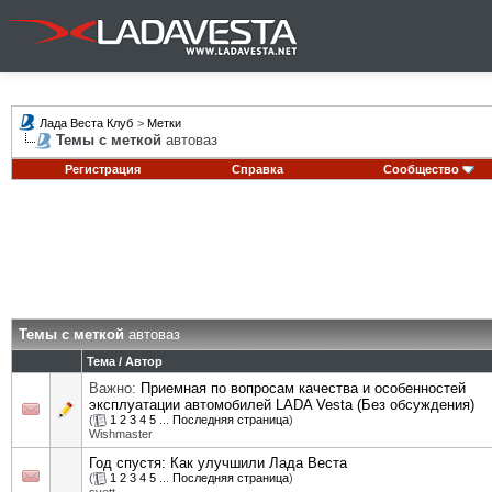
Лада Веста Клуб
>
Метки
Темы с меткой
автоваз
Регистрация
Справка
Сообщество
Темы с меткой
автоваз
Тема / Автор
Важно:
Приемная по вопросам качества и особенностей
эксплуатации автомобилей LADA Vesta (Без обсуждения)
(
1
2
3
4
5
...
Последняя страница
)
Wishmaster
Год спустя: Как улучшили Лада Веста
(
1
2
3
4
5
...
Последняя страница
)