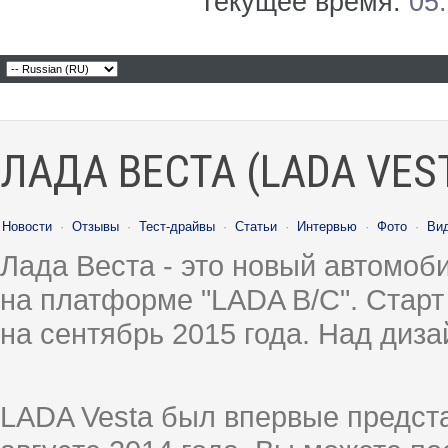
Текущее время:
05
ЛАДА ВЕСТА (LADA VES
Новости
·
Отзывы
·
Тест-драйвы
·
Статьи
·
Интервью
·
Фото
·
Ви
Лада Веста - это новый автомо
на платформе "LADA B/C". Старт
на сентябрь 2015 года. Над диз
LADA Vesta был впервые предст