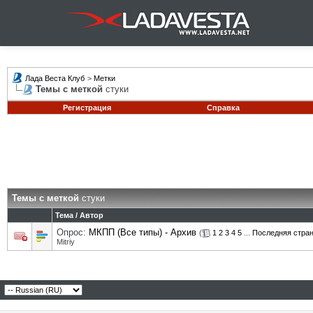
Лада Веста Клуб
>
Метки
Темы с меткой
стуки
Регистрация
Справка
Темы с меткой
стуки
Тема / Автор
Опрос:
МКПП (Все типы) - Архив
(
1
2
3
4
5
...
Последняя стра
Mitriy