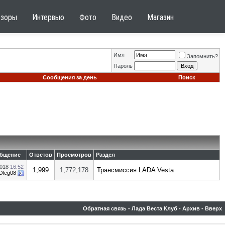
бзоры
Интервью
Фото
Видео
Магазин
Имя
Запомнить?
Пароль
Сообщения за день
Поиск
общение
Ответов
Просмотров
Раздел
2018
16:52
1,999
1,772,178
Трансмиссия LADA Vesta
Oleg08
Обратная связь
-
Лада Веста Клуб
-
Архив
-
Вверх