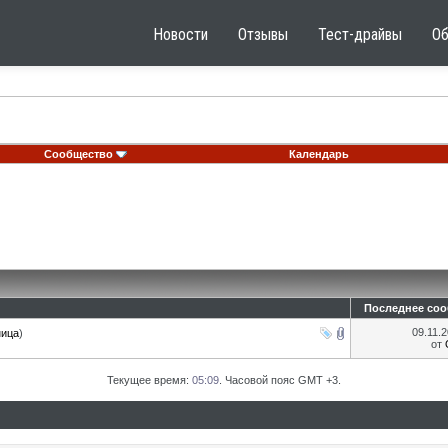
Новости
Отзывы
Тест-драйвы
О
Сообщество
Календарь
Последнее со
09.11.
ница
)
от
Текущее время:
05:09
. Часовой пояс GMT +3.